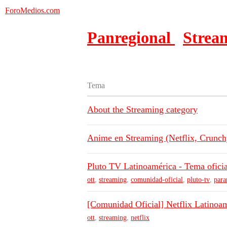
ForoMedios.com
Panregional
Strea
Tema
About the Streaming category
Anime en Streaming (Netflix, Crunchy
Pluto TV Latinoamérica - Tema oficia
ott
,
streaming
,
comunidad-oficial
,
pluto-tv
,
par
[Comunidad Oficial] Netflix Latinoa
ott
,
streaming
,
netflix