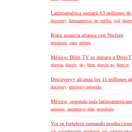
Latinoamérica sumará 63 millones de
discovery
,
latinoamérica
,
ott
,
netflix
,
vod
,
disne
Roku anuncia alianza con Nielsen
streaming
,
roku
,
nielsen
México: Blim TV se integra a Direc
televisa
,
directv
,
sky
,
blim
,
directv-go
,
blim-tv
Discovery+ alcanza los 11 millones de
discovery
,
discovery-networks
México, segundo país latinoamerican
samsung
,
samsung-tv-plus
,
tecnología
Vix se fortalece sumando produccion
rcn
,
rcn-televisión
,
streaming
,
vix
,
comunicado-o