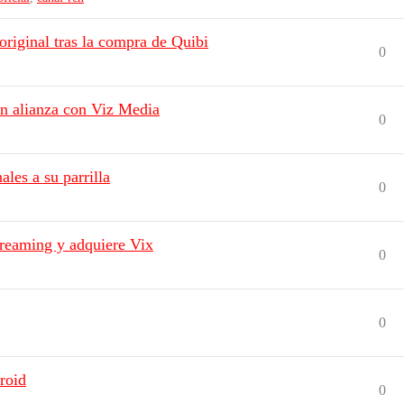
original tras la compra de Quibi
0
n alianza con Viz Media
0
les a su parrilla
0
streaming y adquiere Vix
0
0
roid
0