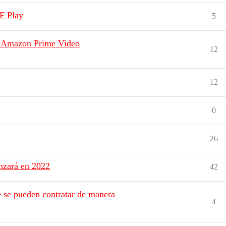
F Play
5
- Amazon Prime Video
12
12
0
26
nzará en 2022
42
e se pueden contratar de manera
4