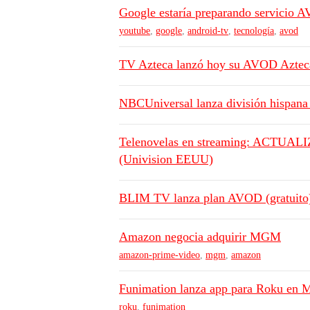
Google estaría preparando servicio 
youtube
,
google
,
android-tv
,
tecnología
,
avod
TV Azteca lanzó hoy su AVOD Azte
NBCUniversal lanza división hispana
Telenovelas en streaming: ACTUALI
(Univision EEUU)
BLIM TV lanza plan AVOD (gratuito) 
Amazon negocia adquirir MGM
amazon-prime-video
,
mgm
,
amazon
Funimation lanza app para Roku en M
roku
,
funimation