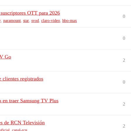
 suscriptores OTT para 2026
0
y
,
paramount
,
star
,
svod
,
claro-video
,
hbo-max
0
TV Go
2
 clientes registrados
0
o en traer Samsung TV Plus
2
es de RCN Televisión
2
ficial
,
canal-rcn