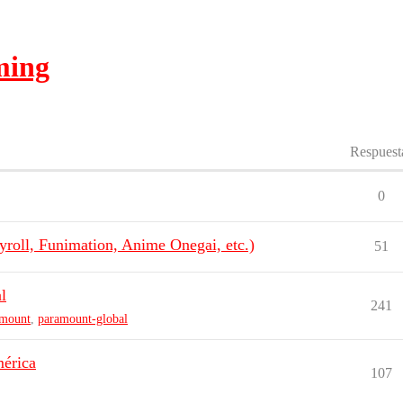
ming
Respuest
0
roll, Funimation, Anime Onegai, etc.)
51
l
241
amount
,
paramount-global
mérica
107