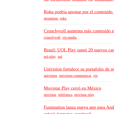
Roku podría apostar por el contenido 
streaming
,
roku
Crunchyroll aumenta más contenido e
crunchyroll
,
viz-media
Brasil: UOL Play sumó 20 nuevos cana
uol-play
,
uol
Univision fortalece su portafolio de 
univision
,
univision-communicat
,
vix
Movistar Play cerró en México
movistar
,
telefonica
,
movistar-play
Funimation lanza nueva app para And
android
,
funimation
,
crunchyroll