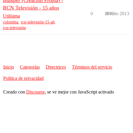
Bumper (Creación Propia) -
RCN Televisión - 15 años
0
1086
8 Julio 2013
Utilisima
colombia
,
rcn-televisión-15-añ
,
rcn-televisión
Inicio
Categorías
Directrices
Términos del servicio
Política de privacidad
Creado con
Discourse
, se ve mejor con JavaScript activado