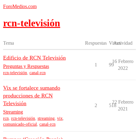
ForoMedios.com
rcn-televisión
Tema
Respuestas
Vistas
Actividad
Edificio de RCN Televisión
16 Febrero
1
99
Preguntas y Respuestas
2022
rcn-televisión
,
canal-rcn
Vix se fortalece sumando
producciones de RCN
22 Febrero
Televisión
2
518
2021
Streaming
rcn
,
rcn-televisión
,
streaming
,
vix
,
comunicado-oficial
,
canal-rcn