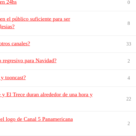
ten 24hs
0
en el público suficiente para ser
8
lesias?
tros canales?
33
o regresivo para Navidad?
2
 y tooncast?
4
y El Trece duran alrededor de una hora y
22
 el logo de Canal 5 Panamericana
2