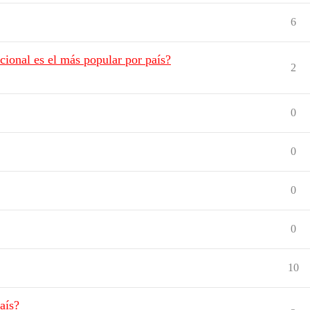
6
cional es el más popular por país?
2
0
0
0
0
10
aís?