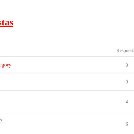
stas
Respuest
egory
0
9
4
y?
6