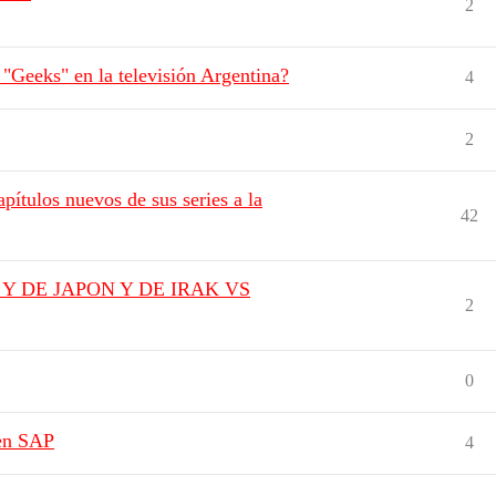
2
"Geeks" en la televisión Argentina?
4
2
pítulos nuevos de sus series a la
42
Y DE JAPON Y DE IRAK VS
2
0
en SAP
4