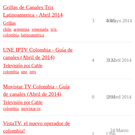
Grillas de Canales Trix
Latinoamerica - Abril 2014
3
4685
5 Mayo 2014
Grillas
chile
,
argentina
,
venezuela
,
trix
,
colombia
,
latinoamérica
UNE IPTV Colombia - Guía de
canales (Abril de 2014)
4
3122
3 Abril 2014
Televisión por Cable
colombia
,
une
,
iptv
Movistar TV Colombia - Guía
de canales (Abril de 2014)
0
1891
2 Abril 2014
Televisión por Cable
colombia
,
movistar-tv
VistaTV, el nuevo operador de
colombia!
24 Marzo
1
1266