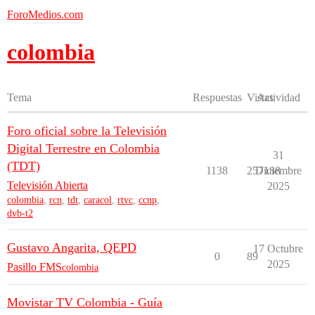
ForoMedios.com
colombia
Tema
Respuestas
Vistas
Actividad
Foro oficial sobre la Televisión
Digital Terrestre en Colombia
31
(TDT)
1138
257188
Diciembre
Televisión Abierta
2025
colombia
,
rcn
,
tdt
,
caracol
,
rtvc
,
ccnp
,
dvb-t2
Gustavo Angarita, QEPD
17 Octubre
0
89
2025
Pasillo FMS
colombia
Movistar TV Colombia - Guía