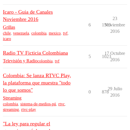
Icaro - Guia de Canales
23
Noviembre 2016
6
1585
Noviembre
Grillas
2016
chile
,
venezuela
,
colombia
,
mexico
,
tvf
,
icaro
Radio TV Ficticia Colombiana
17 Octubre
5
1023
2016
Televisión y Radio
colombia
,
tvf
Colombia: Se lanza RTVC Play,
la plataforma que muestra "todo
29 Julio
lo que somos"
0
878
2016
Streaming
colombia
,
sistema-de-medios-pú
,
rtvc
,
streaming
,
rtvc-play
"La ley para regular el