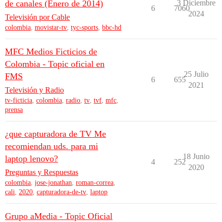
de canales (Enero de 2014)
3 Diciembre
6
7060
2024
Televisión por Cable
colombia
,
movistar-tv
,
tyc-sports
,
bbc-hd
MFC Medios Ficticios de
Colombia - Topic oficial en
25 Julio
FMS
6
655
2021
Televisión y Radio
tv-ficticia
,
colombia
,
radio
,
tv
,
tvf
,
mfc
,
prensa
¿que capturadora de TV Me
recomiendan uds. para mi
18 Junio
laptop lenovo?
4
252
2020
Preguntas y Respuestas
colombia
,
jose-jonathan
,
roman-correa
,
cali
,
2020
,
capturadora-de-tv
,
laptop
Grupo aMedia - Topic Oficial