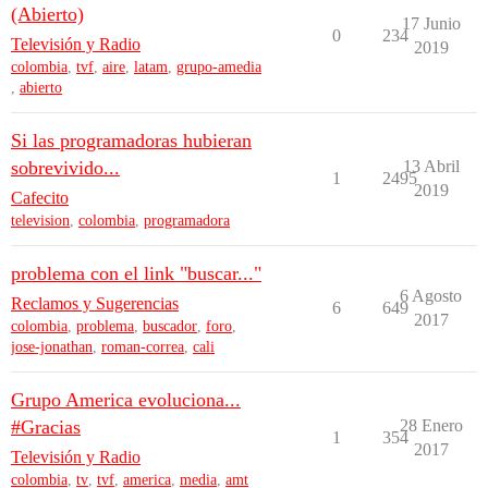
(Abierto)
17 Junio
0
234
Televisión y Radio
2019
colombia
,
tvf
,
aire
,
latam
,
grupo-amedia
,
abierto
Si las programadoras hubieran
sobrevivido...
13 Abril
1
2495
2019
Cafecito
television
,
colombia
,
programadora
problema con el link "buscar..."
6 Agosto
Reclamos y Sugerencias
6
649
2017
colombia
,
problema
,
buscador
,
foro
,
jose-jonathan
,
roman-correa
,
cali
Grupo America evoluciona...
#Gracias
28 Enero
1
354
2017
Televisión y Radio
colombia
,
tv
,
tvf
,
america
,
media
,
amt