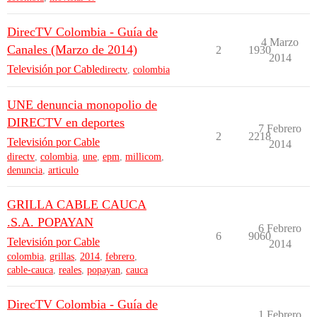
DirecTV Colombia - Guía de
4 Marzo
Canales (Marzo de 2014)
2
1930
2014
Televisión por Cable
directv
,
colombia
UNE denuncia monopolio de
DIRECTV en deportes
7 Febrero
2
2218
Televisión por Cable
2014
directv
,
colombia
,
une
,
epm
,
millicom
,
denuncia
,
articulo
GRILLA CABLE CAUCA
.S.A. POPAYAN
6 Febrero
6
9060
Televisión por Cable
2014
colombia
,
grillas
,
2014
,
febrero
,
cable-cauca
,
reales
,
popayan
,
cauca
DirecTV Colombia - Guía de
1 Febrero