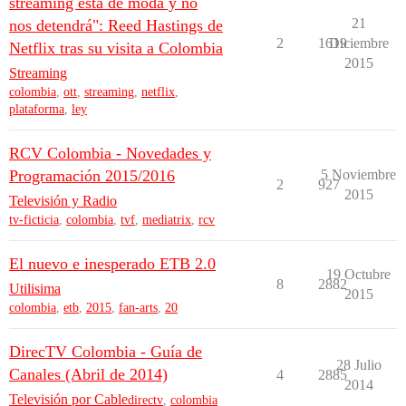
streaming está de moda y no
21
nos detendrá": Reed Hastings de
2
1619
Diciembre
Netflix tras su visita a Colombia
2015
Streaming
colombia
,
ott
,
streaming
,
netflix
,
plataforma
,
ley
RCV Colombia - Novedades y
Programación 2015/2016
5 Noviembre
2
927
2015
Televisión y Radio
tv-ficticia
,
colombia
,
tvf
,
mediatrix
,
rcv
El nuevo e inesperado ETB 2.0
19 Octubre
8
2882
Utilisima
2015
colombia
,
etb
,
2015
,
fan-arts
,
20
DirecTV Colombia - Guía de
28 Julio
Canales (Abril de 2014)
4
2885
2014
Televisión por Cable
directv
,
colombia