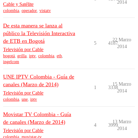
2014
Cable y Satélite
colombia
,
operador
,
vistatv
De esta manera se lanza al
público la Televisión Interactiva
22 Marzo
de ETB en Bogotá
5
4187
2014
Televisión por Cable
bogotá
,
grilla
,
iptv
,
colombia
,
etb
,
ingelcom
UNE IPTV Colombia - Guía de
canales (Marzo de 2014)
15 Marzo
1
3338
2014
Televisión por Cable
colombia
,
une
,
iptv
Movistar TV Colombia - Guía
de canales (Marzo de 2014)
13 Marzo
4
3999
2014
Televisión por Cable
colombia
,
movistar-tv