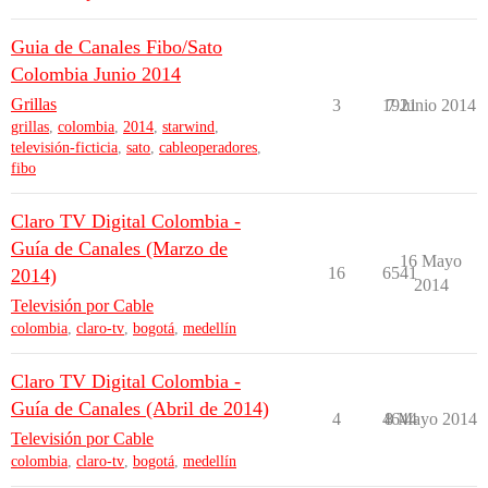
Guia de Canales Fibo/Sato
Colombia Junio 2014
Grillas
3
1921
7 Junio 2014
grillas
,
colombia
,
2014
,
starwind
,
televisión-ficticia
,
sato
,
cableoperadores
,
fibo
Claro TV Digital Colombia -
Guía de Canales (Marzo de
16 Mayo
16
6541
2014)
2014
Televisión por Cable
colombia
,
claro-tv
,
bogotá
,
medellín
Claro TV Digital Colombia -
Guía de Canales (Abril de 2014)
4
4644
8 Mayo 2014
Televisión por Cable
colombia
,
claro-tv
,
bogotá
,
medellín