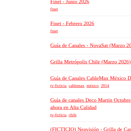
Finet - Junio 2026
finet
Finet - Febrero 2026
finet
Guía de Canales - NovaSat (Marzo 2
Grilla Metrópolis Chile (Marzo 2026)
Guía de Canales CableMax México D.
tv-ficticia
,
cablemax
,
méxico
,
2014
Guía de canales Deco Martin Octubre
ahora en Alta Calidad
tv-ficticia
,
chile
(FICTICIO) Neavisión - Grilla de Ca