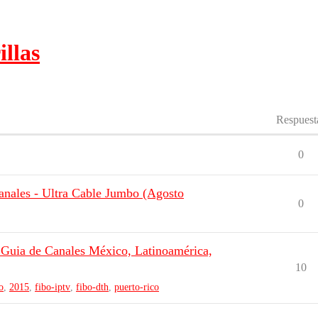
illas
Respuest
0
nales - Ultra Cable Jumbo (Agosto
0
 Guia de Canales México, Latinoamérica,
10
o
,
2015
,
fibo-iptv
,
fibo-dth
,
puerto-rico