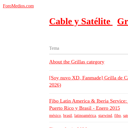
ForoMedios.com
Cable y Satélite
Gr
Tema
About the Grillas category
[Soy nuvo XD, Fanmade] Grilla de Ca
2026)
Fibo Latin America & Iberia Service:
Puerto Rico y Brasil - Enero 2015
méxico
,
brasil
,
latinoamérica
,
starwind
,
fibo
,
sat