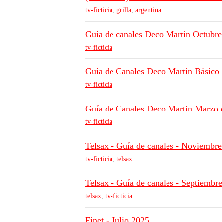
tv-ficticia
,
grilla
,
argentina
Guía de canales Deco Martin Octubre
tv-ficticia
Guía de Canales Deco Martin Básico
tv-ficticia
Guía de Canales Deco Martin Marzo 
tv-ficticia
Telsax - Guía de canales - Noviembr
tv-ficticia
,
telsax
Telsax - Guía de canales - Septiembr
telsax
,
tv-ficticia
Finet - Julio 2025