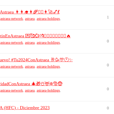
traea 👩👩‍🎓👩‍🌾👩‍✈️👩‍🚀💅💃
1
,
astraea-network
,
astraea
,
astraea-holdings
,
nAstraea 💌🥰💞💏👩‍❤️‍💋‍👨👨‍❤️‍💋‍👨🔥
0
,
astraea-network
,
astraea
,
astraea-holdings
,
o nuevo! #Tu2024ConAstraea 🥂🥳🎊🕛✨
0
,
astraea-network
,
astraea
,
astraea-holdings
,
avidadConAstraea 🎄🎁☃️🦌❄️🎅🤶
0
,
astraea-network
,
astraea
,
astraea-holdings
,
LA (HFC) - Diciembre 2023
0