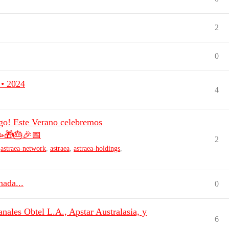
2
0
 • 2024
4
igo! Este Verano celebremos
🥳🎁🎂🎉📅
2
,
astraea-network
,
astraea
,
astraea-holdings
,
nada...
0
canales Obtel L.A., Apstar Australasia, y
6