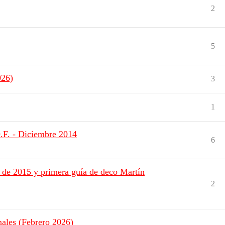
2
5
026)
3
1
F. - Diciembre 2014
6
 de 2015 y primera guía de deco Martín
2
nales (Febrero 2026)