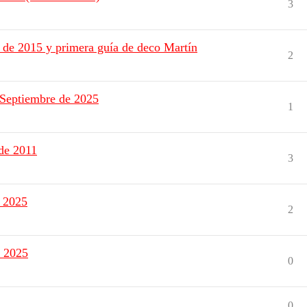
3
 de 2015 y primera guía de deco Martín
2
 Septiembre de 2025
1
de 2011
3
e 2025
2
e 2025
0
0