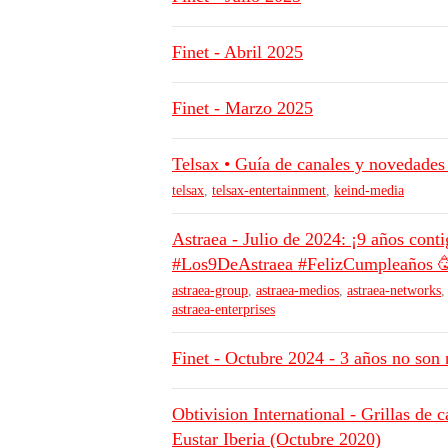
Finet - Abril 2025
Finet - Marzo 2025
Telsax • Guía de canales y novedades
telsax
,
telsax-entertainment
,
keind-media
Astraea - Julio de 2024: ¡9 años cont
#Los9DeAstraea #FelizCumpleaños 
astraea-group
,
astraea-medios
,
astraea-networks
astraea-enterprises
Finet - Octubre 2024 - 3 años no son 
Obtivision International - Grillas de 
Eustar Iberia (Octubre 2020)