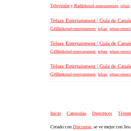
Televisión y Radio
keind-entertainment
,
telsax
Telsax Entertainment | Guía de Canal
Grillas
keind-entertainment
,
telsax
,
telsax-enter
Telsax Entertainment | Guía de Canal
Grillas
keind-entertainment
,
telsax
,
telsax-enter
Telsax Entertainment | Guía de Canal
Grillas
keind-entertainment
,
telsax
,
telsax-enter
Inicio
Categorías
Directrices
Términ
Creado con
Discourse
, se ve mejor con Jav