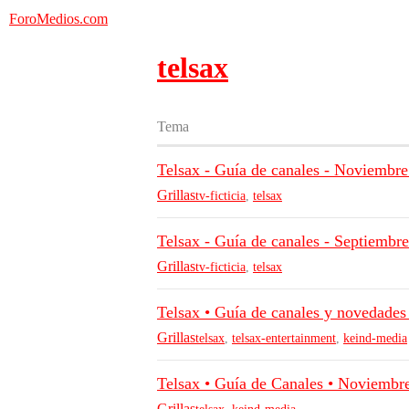
ForoMedios.com
telsax
Tema
Telsax - Guía de canales - Noviembr
Grillas
tv-ficticia
,
telsax
Telsax - Guía de canales - Septiembr
Grillas
tv-ficticia
,
telsax
Telsax • Guía de canales y novedades
Grillas
telsax
,
telsax-entertainment
,
keind-media
Telsax • Guía de Canales • Noviembr
Grillas