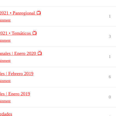
2021 • Panregional 📺
1
tainment
2021 • Temáticos 📺
3
tainment
anales | Enero 2020 📺
1
tainment
les | Febrero 2019
6
tainment
les | Enero 2019
0
tainment
vedades