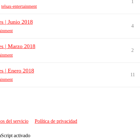
1
,
telsax-entertainment
es | Junio 2018
4
tainment
es | Marzo 2018
2
tainment
es | Enero 2018
11
tainment
os del servicio
Política de privacidad
aScript activado