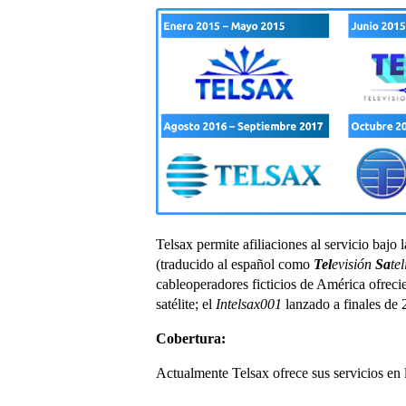
Telsax permite afiliaciones al servicio baj
(traducido al español como
Tel
evisión
Sa
tel
cableoperadores ficticios de América ofreci
satélite; el
Intelsax001
lanzado a finales de 
Cobertura:
Actualmente Telsax ofrece sus servicios en l