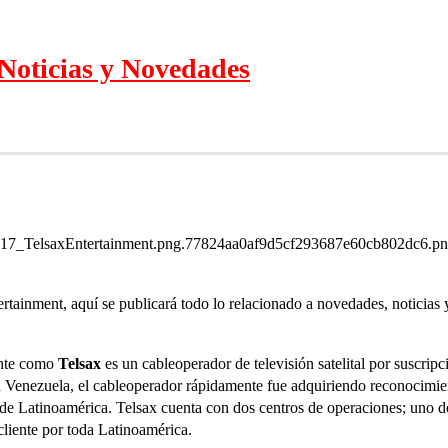
Noticias y Novedades
17_TelsaxEntertainment.png.77824aa0af9d5cf293687e60cb802dc6.png"
ertainment, aquí se publicará todo lo relacionado a novedades, noticias
nte como
Telsax
es un cableoperador de televisión satelital por suscri
Venezuela, el cableoperador rápidamente fue adquiriendo reconocimient
 de Latinoamérica. Telsax cuenta con dos centros de operaciones; uno d
liente por toda Latinoamérica.