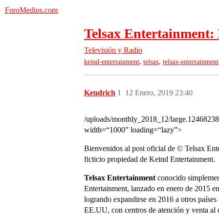
ForoMedios.com
Telsax Entertainment: 
Televisión y Radio
,
,
keind-entertainment
telsax
telsax-entertainment
Kendrich
1
12 Enero, 2019 23:40
/uploads/monthly_2018_12/large.12468238
width=“1000” loading=“lazy”>
Bienvenidos al post oficial de © Telsax Ent
ficticio propiedad de Keind Entertainment.
Telsax Entertainment
conocido simpleme
Entertainment, lanzado en enero de 2015 en 
logrando expandirse en 2016 a otros países
EE.UU, con centros de atención y venta al c