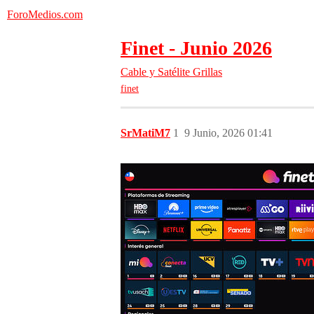
ForoMedios.com
Finet - Junio 2026
Cable y Satélite
Grillas
finet
SrMatiM7
1
9 Junio, 2026 01:41