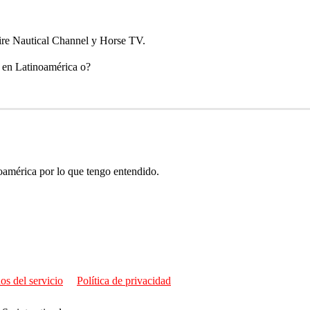
aire Nautical Channel y Horse TV.
n en Latinoamérica o?
américa por lo que tengo entendido.
os del servicio
Política de privacidad