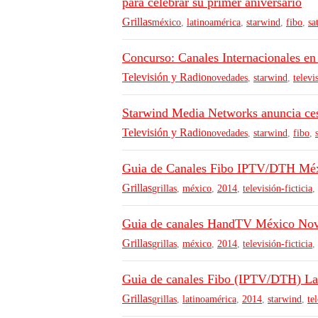
para celebrar su primer aniversario
Grillas
méxico
,
latinoamérica
,
starwind
,
fibo
,
sa
Concurso: Canales Internacionales en
Televisión y Radio
novedades
,
starwind
,
televi
Starwind Media Networks anuncia c
Televisión y Radio
novedades
,
starwind
,
fibo
,
Guia de Canales Fibo IPTV/DTH Méx
Grillas
grillas
,
méxico
,
2014
,
televisión-ficticia
,
Guia de canales HandTV México No
Grillas
grillas
,
méxico
,
2014
,
televisión-ficticia
,
Guia de canales Fibo (IPTV/DTH) L
Grillas
grillas
,
latinoamérica
,
2014
,
starwind
,
te