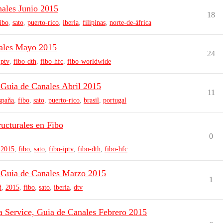
nales Junio 2015
18
ibo
,
sato
,
puerto-rico
,
iberia
,
filipinas
,
norte-de-áfrica
nales Mayo 2015
24
iptv
,
fibo-dth
,
fibo-hfc
,
fibo-worldwide
 Guia de Canales Abril 2015
11
spaña
,
fibo
,
sato
,
puerto-rico
,
brasil
,
portugal
ucturales en Fibo
0
,
2015
,
fibo
,
sato
,
fibo-iptv
,
fibo-dth
,
fibo-hfc
, Guia de Canales Marzo 2015
1
d
,
2015
,
fibo
,
sato
,
iberia
,
dtv
 Service, Guia de Canales Febrero 2015