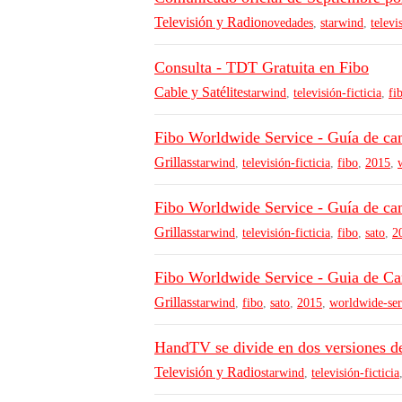
Televisión y Radio
novedades
,
starwind
,
televi
Consulta - TDT Gratuita en Fibo
Cable y Satélite
starwind
,
televisión-ficticia
,
fi
Fibo Worldwide Service - Guía de ca
Grillas
starwind
,
televisión-ficticia
,
fibo
,
2015
,
Fibo Worldwide Service - Guía de ca
Grillas
starwind
,
televisión-ficticia
,
fibo
,
sato
,
2
Fibo Worldwide Service - Guia de Ca
Grillas
starwind
,
fibo
,
sato
,
2015
,
worldwide-ser
HandTV se divide en dos versiones d
Televisión y Radio
starwind
,
televisión-ficticia