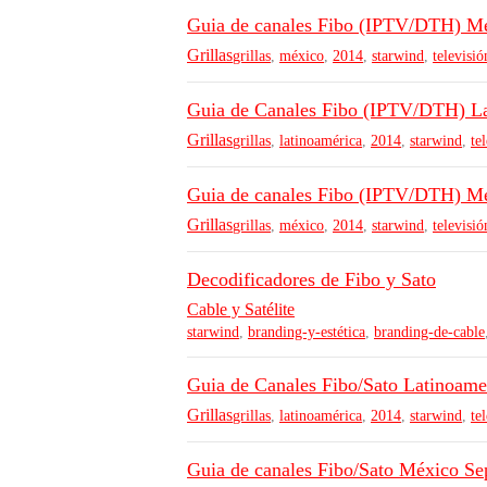
Guia de canales Fibo (IPTV/DTH) M
Grillas
grillas
,
méxico
,
2014
,
starwind
,
televisió
Guia de Canales Fibo (IPTV/DTH) La
Grillas
grillas
,
latinoamérica
,
2014
,
starwind
,
te
Guia de canales Fibo (IPTV/DTH) M
Grillas
grillas
,
méxico
,
2014
,
starwind
,
televisió
Decodificadores de Fibo y Sato
Cable y Satélite
starwind
,
branding-y-estética
,
branding-de-cable
Guia de Canales Fibo/Sato Latinoame
Grillas
grillas
,
latinoamérica
,
2014
,
starwind
,
te
Guia de canales Fibo/Sato México Se