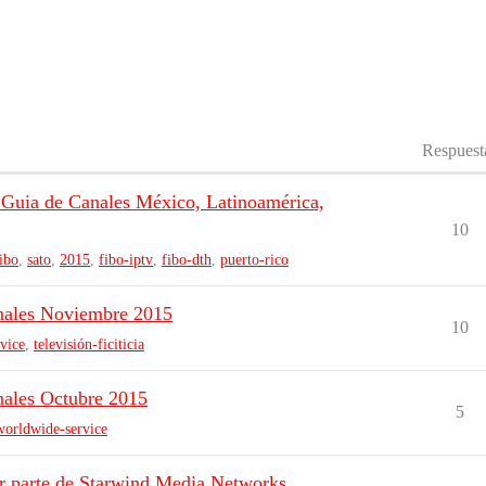
Respuest
 Guia de Canales México, Latinoamérica,
10
ibo
,
sato
,
2015
,
fibo-iptv
,
fibo-dth
,
puerto-rico
anales Noviembre 2015
10
vice
,
televisión-ficiticia
nales Octubre 2015
5
worldwide-service
r parte de Starwind Media Networks