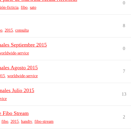
0
sión-ficticia
,
fibo
,
sato
8
bo
,
2015
,
consulta
nales Septiembre 2015
0
worldwide-service
nales Agosto 2015
7
015
,
worldwide-service
nales Julio 2015
13
vice
e Fibo Stream
2
,
fibo
,
2015
,
handtv
,
fibo-stream