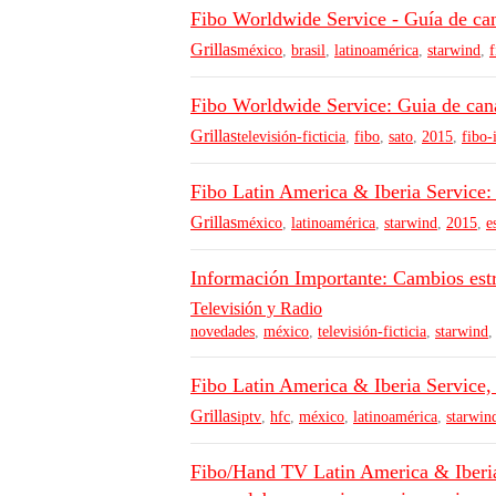
Fibo Worldwide Service - Guía de ca
Grillas
méxico
,
brasil
,
latinoamérica
,
starwind
,
f
Fibo Worldwide Service: Guia de ca
Grillas
televisión-ficticia
,
fibo
,
sato
,
2015
,
fibo-
Fibo Latin America & Iberia Service:
Grillas
méxico
,
latinoamérica
,
starwind
,
2015
,
e
Información Importante: Cambios estr
Televisión y Radio
novedades
,
méxico
,
televisión-ficticia
,
starwind
Fibo Latin America & Iberia Service
Grillas
iptv
,
hfc
,
méxico
,
latinoamérica
,
starwin
Fibo/Hand TV Latin America & Iberia