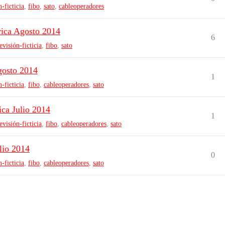
n-ficticia
,
fibo
,
sato
,
cableoperadores
rica Agosto 2014
6
levisión-ficticia
,
fibo
,
sato
gosto 2014
1
n-ficticia
,
fibo
,
cableoperadores
,
sato
ica Julio 2014
1
levisión-ficticia
,
fibo
,
cableoperadores
,
sato
lio 2014
0
n-ficticia
,
fibo
,
cableoperadores
,
sato