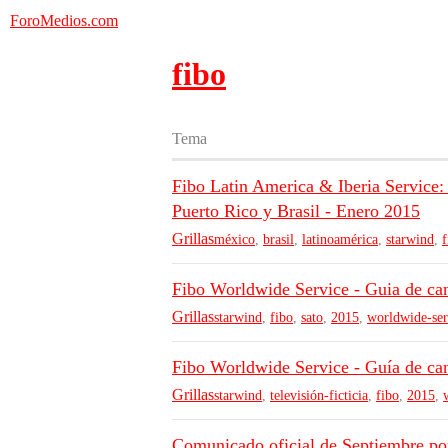
ForoMedios.com
fibo
Tema
Fibo Latin America & Iberia Service:
Puerto Rico y Brasil - Enero 2015
Grillas
méxico
,
brasil
,
latinoamérica
,
starwind
,
f
Fibo Worldwide Service - Guia de c
Grillas
starwind
,
fibo
,
sato
,
2015
,
worldwide-ser
Fibo Worldwide Service - Guía de ca
Grillas
starwind
,
televisión-ficticia
,
fibo
,
2015
,
Comunicado oficial de Septiembre po