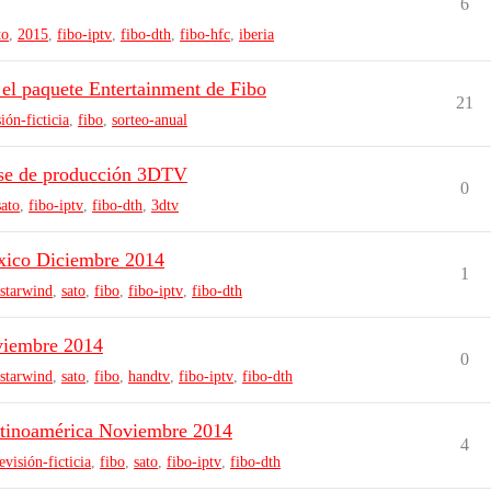
6
to
,
2015
,
fibo-iptv
,
fibo-dth
,
fibo-hfc
,
iberia
 el paquete Entertainment de Fibo
21
sión-ficticia
,
fibo
,
sorteo-anual
ese de producción 3DTV
0
sato
,
fibo-iptv
,
fibo-dth
,
3dtv
ico Diciembre 2014
1
starwind
,
sato
,
fibo
,
fibo-iptv
,
fibo-dth
viembre 2014
0
starwind
,
sato
,
fibo
,
handtv
,
fibo-iptv
,
fibo-dth
atinoamérica Noviembre 2014
4
levisión-ficticia
,
fibo
,
sato
,
fibo-iptv
,
fibo-dth