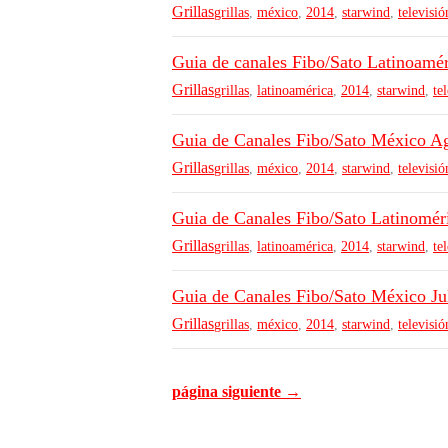
Grillas
grillas
,
méxico
,
2014
,
starwind
,
televisió
Guia de canales Fibo/Sato Latinoamé
Grillas
grillas
,
latinoamérica
,
2014
,
starwind
,
te
Guia de Canales Fibo/Sato México A
Grillas
grillas
,
méxico
,
2014
,
starwind
,
televisió
Guia de Canales Fibo/Sato Latinomér
Grillas
grillas
,
latinoamérica
,
2014
,
starwind
,
te
Guia de Canales Fibo/Sato México Ju
Grillas
grillas
,
méxico
,
2014
,
starwind
,
televisió
página siguiente →