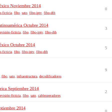
éxico Noviembre 2014
0
n-ficticia
,
fibo
,
sato
,
fibo-iptv
,
fibo-dth
tinoamérica Octubre 2014
3
levisión-ficticia
,
fibo
,
fibo-iptv
,
fibo-dth
éxico Octubre 2014
5
n-ficticia
,
fibo
,
fibo-iptv
,
fibo-dth
9
,
fibo
,
sato
,
infraestructura
,
decodificadores
rica Septiembre 2014
2
levisión-ficticia
,
fibo
,
sato
,
cableoperadores
ptiembre 2014
0