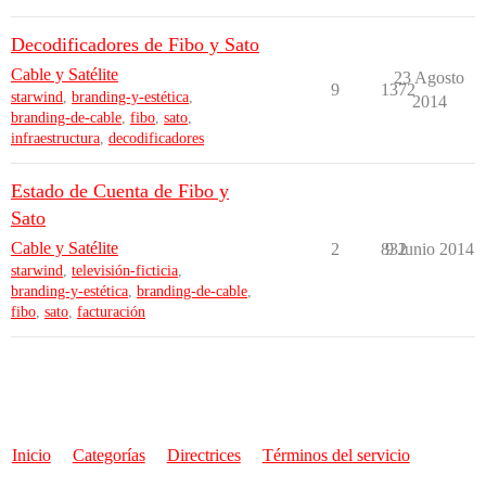
Decodificadores de Fibo y Sato
Cable y Satélite
23 Agosto
9
1372
starwind
,
branding-y-estética
,
2014
branding-de-cable
,
fibo
,
sato
,
infraestructura
,
decodificadores
Estado de Cuenta de Fibo y
Sato
Cable y Satélite
2
832
9 Junio 2014
starwind
,
televisión-ficticia
,
branding-y-estética
,
branding-de-cable
,
fibo
,
sato
,
facturación
Inicio
Categorías
Directrices
Términos del servicio