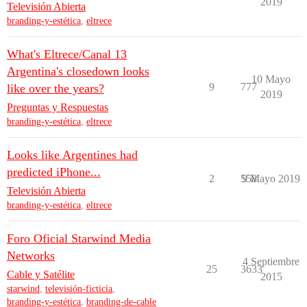
2019
Televisión Abierta
branding-y-estética
,
eltrece
What's Eltrece/Canal 13
Argentina's closedown looks
10 Mayo
9
777
like over the years?
2019
Preguntas y Respuestas
branding-y-estética
,
eltrece
Looks like Argentines had
predicted iPhone...
2
558
9 Mayo 2019
Televisión Abierta
branding-y-estética
,
eltrece
Foro Oficial Starwind Media
Networks
4 Septiembre
25
3633
Cable y Satélite
2015
starwind
,
televisión-ficticia
,
branding-y-estética
,
branding-de-cable