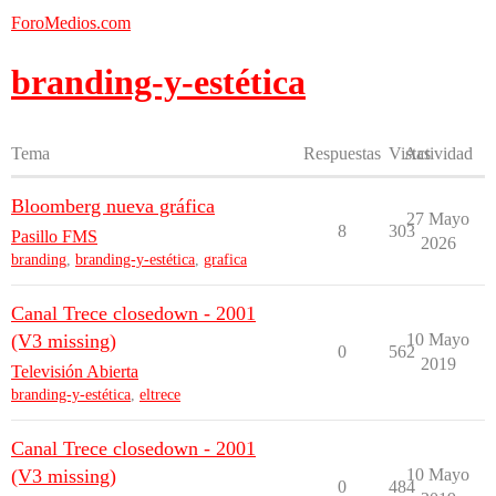
ForoMedios.com
branding-y-estética
Tema
Respuestas
Vistas
Actividad
Bloomberg nueva gráfica
27 Mayo
8
303
Pasillo FMS
2026
branding
,
branding-y-estética
,
grafica
Canal Trece closedown - 2001
(V3 missing)
10 Mayo
0
562
2019
Televisión Abierta
branding-y-estética
,
eltrece
Canal Trece closedown - 2001
(V3 missing)
10 Mayo
0
484