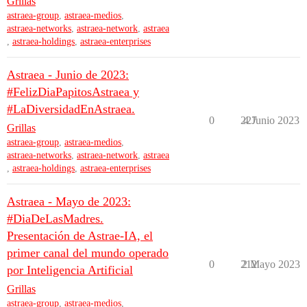
Grillas
astraea-group
,
astraea-medios
,
astraea-networks
,
astraea-network
,
astraea
,
astraea-holdings
,
astraea-enterprises
Astraea - Junio de 2023:
#FelizDiaPapitosAstraea y
#LaDiversidadEnAstraea.
0
227
4 Junio 2023
Grillas
astraea-group
,
astraea-medios
,
astraea-networks
,
astraea-network
,
astraea
,
astraea-holdings
,
astraea-enterprises
Astraea - Mayo de 2023:
#DiaDeLasMadres.
Presentación de Astrae-IA, el
primer canal del mundo operado
0
212
2 Mayo 2023
por Inteligencia Artificial
Grillas
astraea-group
,
astraea-medios
,