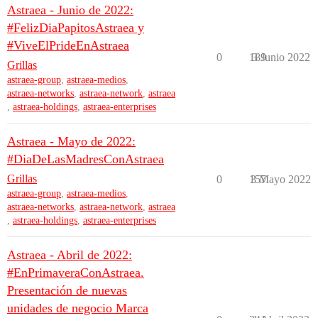
Astraea - Junio de 2022:
#FelizDiaPapitosAstraea y
#ViveElPrideEnAstraea
0
189
3 Junio 2022
Grillas
astraea-group
,
astraea-medios
,
astraea-networks
,
astraea-network
,
astraea
,
astraea-holdings
,
astraea-enterprises
Astraea - Mayo de 2022:
#DiaDeLasMadresConAstraea
Grillas
0
157
3 Mayo 2022
astraea-group
,
astraea-medios
,
astraea-networks
,
astraea-network
,
astraea
,
astraea-holdings
,
astraea-enterprises
Astraea - Abril de 2022:
#EnPrimaveraConAstraea.
Presentación de nuevas
unidades de negocio Marca