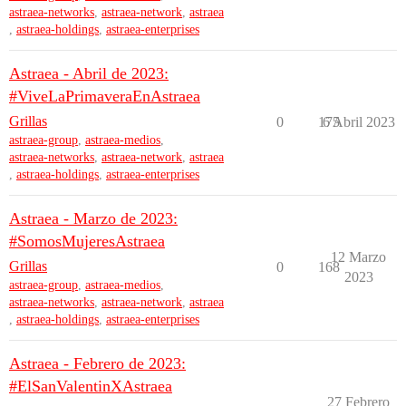
astraea-networks
,
astraea-network
,
astraea
,
astraea-holdings
,
astraea-enterprises
Astraea - Abril de 2023:
#ViveLaPrimaveraEnAstraea
Grillas
0
175
6 Abril 2023
astraea-group
,
astraea-medios
,
astraea-networks
,
astraea-network
,
astraea
,
astraea-holdings
,
astraea-enterprises
Astraea - Marzo de 2023:
#SomosMujeresAstraea
12 Marzo
Grillas
0
168
2023
astraea-group
,
astraea-medios
,
astraea-networks
,
astraea-network
,
astraea
,
astraea-holdings
,
astraea-enterprises
Astraea - Febrero de 2023:
#ElSanValentinXAstraea
27 Febrero