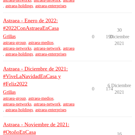
astraea-networks
,
astraea-network
,
astraea
,
astraea-holdings
,
astraea-enterprises
Astraea - Enero de 2022:
#2022ConAstraeaEnCasa
30
Grillas
0
190
Diciembre
astraea-group
,
astraea-medios
,
2021
astraea-networks
,
astraea-network
,
astraea
,
astraea-holdings
,
astraea-enterprises
Astraea - Diciembre de 2021:
#ViveLaNavidadEnCasa y
#Feliz2022
6 Diciembre
0
174
Grillas
2021
astraea-group
,
astraea-medios
,
astraea-networks
,
astraea-network
,
astraea
,
astraea-holdings
,
astraea-enterprises
Astraea - Noviembre de 2021:
#OtoñoEnCasa
16