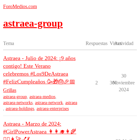
ForoMedios.com
astraea-group
Tema
Respuestas
Vistas
Actividad
Astraea - Julio de 2024: ¡9 años
contigo! Este Verano
celebremos #Los9DeAstraea
30
#FelizCumpleaños 🥳🎁🎂🎉📅
2
360
Noviembre
2024
Grillas
astraea-group
,
astraea-medios
,
astraea-networks
,
astraea-network
,
astraea
,
astraea-holdings
,
astraea-enterprises
Astraea - Marzo de 2024:
#GirlPowerAstraea 👩👩‍🎓👩‍🌾
👩‍✈️👩‍🚀💅💃