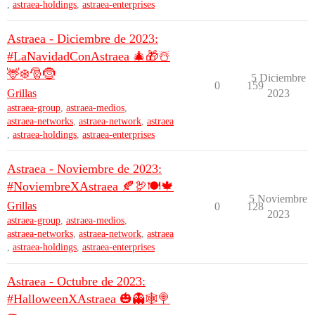
,
astraea-holdings
,
astraea-enterprises
Astraea - Diciembre de 2023:
#LaNavidadConAstraea 🎄🎁☃️
🦌❄️🎅🤶
5 Diciembre
0
159
Grillas
2023
astraea-group
,
astraea-medios
,
astraea-networks
,
astraea-network
,
astraea
,
astraea-holdings
,
astraea-enterprises
Astraea - Noviembre de 2023:
#NoviembreXAstraea 🍂🦃🍽️🍁
5 Noviembre
Grillas
0
128
2023
astraea-group
,
astraea-medios
,
astraea-networks
,
astraea-network
,
astraea
,
astraea-holdings
,
astraea-enterprises
Astraea - Octubre de 2023:
#HalloweenXAstraea 🎃👻🕸️🍭