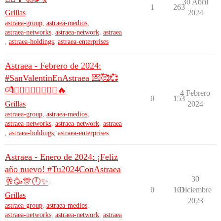
30 Abril
1
263
Grillas
2024
astraea-group
,
astraea-medios
,
astraea-networks
,
astraea-network
,
astraea
,
astraea-holdings
,
astraea-enterprises
Astraea - Febrero de 2024:
#SanValentinEnAstraea 💌🥰💞
💏👩‍❤️‍💋‍👨👨‍❤️‍💋‍👨🔥
4 Febrero
0
153
Grillas
2024
astraea-group
,
astraea-medios
,
astraea-networks
,
astraea-network
,
astraea
,
astraea-holdings
,
astraea-enterprises
Astraea - Enero de 2024: ¡Feliz
año nuevo! #Tu2024ConAstraea
30
🥂🥳🎊🕛✨
0
161
Diciembre
Grillas
2023
astraea-group
,
astraea-medios
,
astraea-networks
,
astraea-network
,
astraea