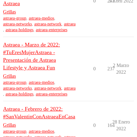
0
241
1 Abril 2022
Astraea
Grillas
astraea-group
,
astraea-medios
,
astraea-networks
,
astraea-network
,
astraea
,
astraea-holdings
,
astraea-enterprises
Astraea - Marzo de 2022:
#TuEresMujerAstraea -
Presentación de Astraea
2 Marzo
Lifestyle y Astraea Fun
0
237
2022
Grillas
astraea-group
,
astraea-medios
,
astraea-networks
,
astraea-network
,
astraea
,
astraea-holdings
,
astraea-enterprises
Astraea - Febrero de 2022:
#SanValentinConAstraeaEnCasa
28 Enero
Grillas
0
164
2022
astraea-group
,
astraea-medios
,