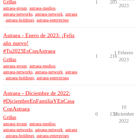
Grillas
1
205
2023
astraea-group
,
astraea-medios
,
astraea-networks
,
astraea-network
,
astraea
,
astraea-holdings
,
astraea-enterprises
Astraea - Enero de 2023: ¡Feliz
año nuevo!
#Tu2023EsConAstraea
1 Febrero
1
216
Grillas
2023
astraea-group
,
astraea-medios
,
astraea-networks
,
astraea-network
,
astraea
,
astraea-holdings
,
astraea-enterprises
Astraea - Diciembre de 2022:
#DiciembreEnFamiliaYEnCasa
10
ConAstraea
0
134
Diciembre
Grillas
2022
astraea-group
,
astraea-medios
,
astraea-networks
,
astraea-network
,
astraea
,
astraea-holdings
,
astraea-enterprises