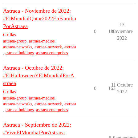
Astraea - Noviembre de 2022:
#ElMundialQatar2022EnFamilia
13
PorAstraea
0
180
Noviembre
Grillas
2022
astraea-group
,
astraea-medios
,
astraea-networks
,
astraea-network
,
astraea
,
astraea-holdings
,
astraea-enterprises
Astraea - Octubre de 2022:
#ElHalloweenYElMundialPorA
straea
11 Octubre
0
163
Grillas
2022
astraea-group
,
astraea-medios
,
astraea-networks
,
astraea-network
,
astraea
,
astraea-holdings
,
astraea-enterprises
Astraea - Septiembre de 2022:
#ViveElMundialPorAstraea
5 Septiembre