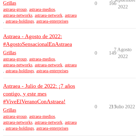
Grillas
0
166
2022
astraea-group
,
astraea-medios
,
astraea-networks
,
astraea-network
,
astraea
,
astraea-holdings
,
astraea-enterprises
Astraea - Agosto de 2022:
#AgostoSensacionalEnAstraea
7 Agosto
Grillas
0
149
2022
astraea-group
,
astraea-medios
,
astraea-networks
,
astraea-network
,
astraea
,
astraea-holdings
,
astraea-enterprises
Astraea - Julio de 2022: ¡7 años
contigo, y este mes
#ViveElVeranoConAstraea!
0
215
3 Julio 2022
Grillas
astraea-group
,
astraea-medios
,
astraea-networks
,
astraea-network
,
astraea
,
astraea-holdings
,
astraea-enterprises