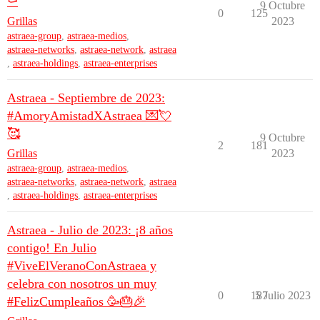
⚰️
9 Octubre
0
125
Grillas
2023
astraea-group
,
astraea-medios
,
astraea-networks
,
astraea-network
,
astraea
,
astraea-holdings
,
astraea-enterprises
Astraea - Septiembre de 2023:
#AmoryAmistadXAstraea 💌💘
🥰
9 Octubre
2
181
Grillas
2023
astraea-group
,
astraea-medios
,
astraea-networks
,
astraea-network
,
astraea
,
astraea-holdings
,
astraea-enterprises
Astraea - Julio de 2023: ¡8 años
contigo! En Julio
#ViveElVeranoConAstraea y
celebra con nosotros un muy
0
187
5 Julio 2023
#FelizCumpleaños 🥳🎂🎉