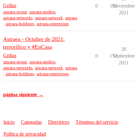
Grillas
0
192
Noviembre
astraea-group
,
astraea-medios
,
2021
astraea-networks
,
astraea-network
,
astraea
,
astraea-holdings
,
astraea-enterprises
Astraea - Octubre de 2021:
terrorífico y #EnCasa
26
Grillas
0
172
Septiembre
astraea-group
,
astraea-medios
,
2021
astraea-networks
,
astraea-network
,
astraea
,
astraea-holdings
,
astraea-enterprises
página siguiente →
Inicio
Categorías
Directrices
Términos del servicio
Política de privacidad