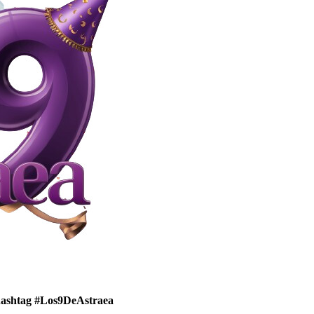
 hashtag
#Los9DeAstraea