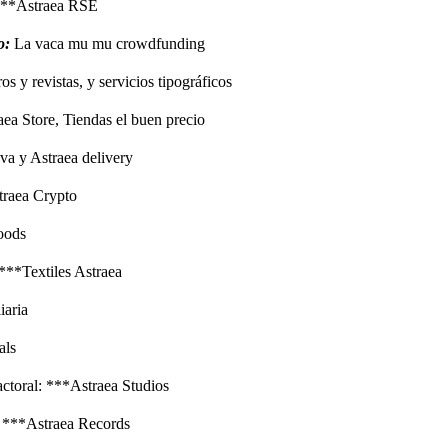
 ***Astraea RSE
o:
La vaca mu mu crowdfunding
s y revistas, y servicios tipográficos
ea Store, Tiendas el buen precio
va y Astraea delivery
traea Crypto
oods
 ***Textiles Astraea
iaria
als
actoral: ***Astraea Studios
: ***Astraea Records