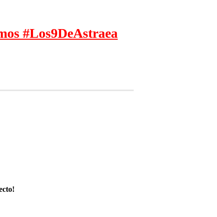
remos #Los9DeAstraea
ecto!