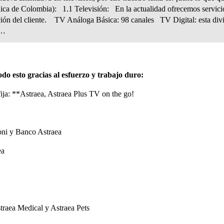
ica de Colombia): 1.1 Televisión: En la actualidad ofrecemos servicios
ción del cliente. TV Análoga Básica: 98 canales TV Digital: esta divid
e…
o esto gracias al esfuerzo y trabajo duro:
 fija: **Astraea, Astraea Plus TV on the go!
oni y Banco Astraea
ea
traea Medical y Astraea Pets