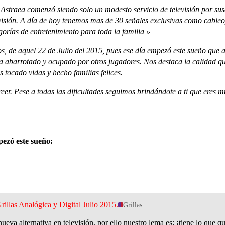
straea comenzó siendo solo un modesto servicio de televisión por sus
levisión. A día de hoy tenemos mas de 30 señales exclusivas como cable
gorías de entretenimiento para toda la familia »
 de aquel 22 de Julio del 2015, pues ese día empezó este sueño que a 
a abarrotado y ocupado por otros jugadores. Nos destaca la calidad qu
s tocado vidas y hecho familias felices.
eer. Pese a todas las dificultades seguimos brindándote a ti que eres 
pezó este sueño:
Grillas Analógica y Digital Julio 2015.
Grillas
va alternativa en televisión, por ello nuestro lema es: ¡tiene lo que q