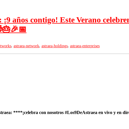
4: ¡9 años contigo! Este Verano celeb
🎂🎉📅
,
,
,
etworks
astraea-network
astraea-holdings
astraea-enterprises
traea: ****¡celebra con nosotros
#Los9DeAstraea
en vivo y en dir