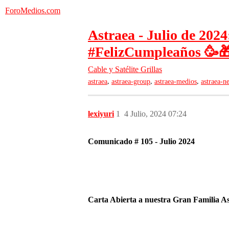
ForoMedios.com
Astraea - Julio de 202
#FelizCumpleaños 🥳
Cable y Satélite
Grillas
,
,
,
astraea
astraea-group
astraea-medios
astraea-n
lexiyuri
1
4 Julio, 2024 07:24
Comunicado # 105 - Julio 2024
Carta Abierta a nuestra Gran Familia As