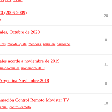
c-sports
,
bbc-hd
20 (2006-2009)
20
o
ales, Octubre de 2020
0
ires
,
mar-del-plata
,
mendoza
,
neuquen
,
bariloche
,
ñales acorde a noviembre de 2019
11
uia-de-canales
,
noviembre-2019
#Argentina Noviembre 2018
8
ramación Control Remoto Movistar TV
10
anual
,
control-remoto