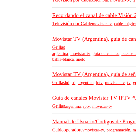
colombia
,
movistar-tv
,
ty
Recordando el canal de cable Visión 
Televisión por Cable
movistar-tv
,
cable-mágic
Movistar TV (Argentina), guía de can
Grillas
argentina
,
movistar-tv
,
guia-de-canales
,
buenos-a
bahia-blanca
,
añelo
Movistar TV (Argentina), guía de se
Grillas
hd
,
sd
,
argentina
,
iptv
,
movistar-tv
,
tv
,
g
Guía de canales Movistar TV IPTV 
Grillas
argentina
,
iptv
,
movistar-tv
Manual de Usuario/Codigos de Prog
Cableoperadores
movistar-tv
,
programación
,
m