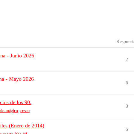
Respuest
na - Junio 2026
2
ina - Mayo 2026
6
cios de los 90.
0
ble-mágico
,
cusco
les (Enero de 2014)
6