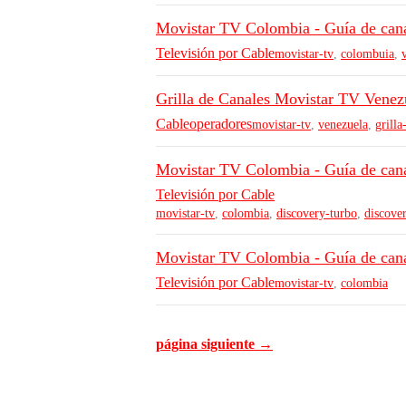
Movistar TV Colombia - Guía de can
Televisión por Cable
movistar-tv
,
colombuia
,
Grilla de Canales Movistar TV Venez
Cableoperadores
movistar-tv
,
venezuela
,
grilla
Movistar TV Colombia - Guía de cana
Televisión por Cable
movistar-tv
,
colombia
,
discovery-turbo
,
discove
Movistar TV Colombia - Guía de cana
Televisión por Cable
movistar-tv
,
colombia
página siguiente →