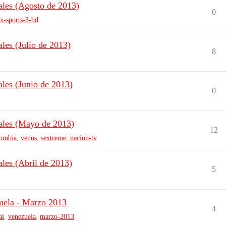
les (Agosto de 2013)
0
x-sports-3-hd
les (Julio de 2013)
8
les (Junio de 2013)
0
ales (Mayo de 2013)
12
lombia
,
venus
,
sextreme
,
nacion-tv
les (Abril de 2013)
5
uela - Marzo 2013
4
al
,
venezuela
,
marzo-2013