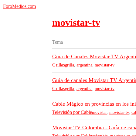
ForoMedios.com
movistar-tv
Tema
Guia de Canales Movistar TV Argenti
Grillas
grilla
,
argentina
,
movistar-tv
Guía de canales Movistar TV Argent
Grillas
grilla
,
argentina
,
movistar-tv
Cable Mágico en provincias en los ini
Televisión por Cable
movistar
,
movistar-tv
,
ca
Movistar TV Colombia - Guía de cana
Televisión por Cable