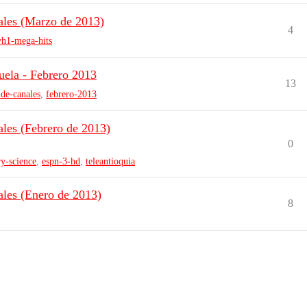
ales (Marzo de 2013)
4
vh1-mega-hits
uela - Febrero 2013
13
-de-canales
,
febrero-2013
les (Febrero de 2013)
0
ry-science
,
espn-3-hd
,
teleantioquia
les (Enero de 2013)
8