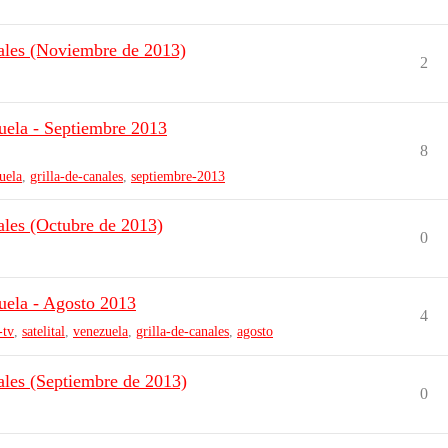
ales (Noviembre de 2013)
2
uela - Septiembre 2013
8
uela
,
grilla-de-canales
,
septiembre-2013
les (Octubre de 2013)
0
uela - Agosto 2013
4
-tv
,
satelital
,
venezuela
,
grilla-de-canales
,
agosto
les (Septiembre de 2013)
0