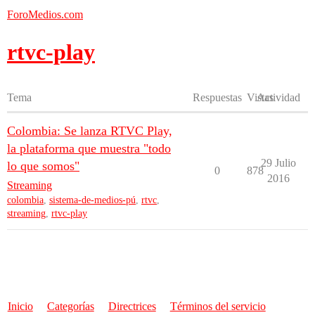
ForoMedios.com
rtvc-play
Tema
Respuestas
Vistas
Actividad
Colombia: Se lanza RTVC Play,
la plataforma que muestra "todo
29 Julio
lo que somos"
0
878
2016
Streaming
colombia
,
sistema-de-medios-pú
,
rtvc
,
streaming
,
rtvc-play
Inicio
Categorías
Directrices
Términos del servicio