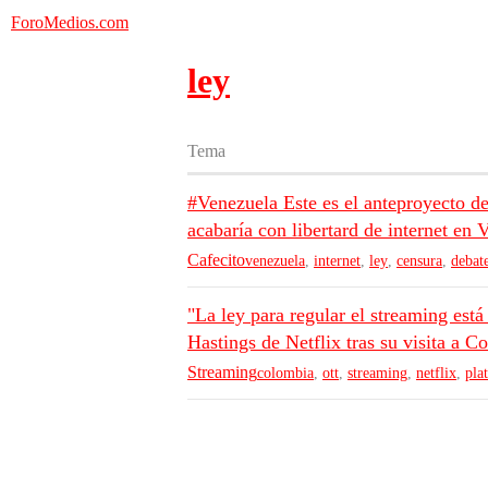
ForoMedios.com
ley
Tema
#Venezuela Este es el anteproyecto d
acabaría con libertard de internet en
Cafecito
venezuela
,
internet
,
ley
,
censura
,
debat
"La ley para regular el streaming est
Hastings de Netflix tras su visita a C
Streaming
colombia
,
ott
,
streaming
,
netflix
,
pla