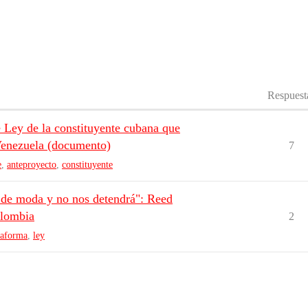
Respuest
e Ley de la constituyente cubana que
 Venezuela (documento)
7
e
,
anteproyecto
,
constituyente
á de moda y no nos detendrá": Reed
olombia
2
taforma
,
ley