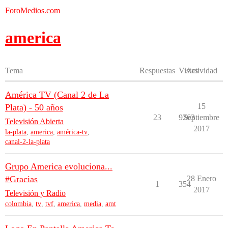
ForoMedios.com
america
Tema
Respuestas
Vistas
Actividad
América TV (Canal 2 de La
15
Plata) - 50 años
23
9263
Septiembre
Televisión Abierta
2017
la-plata
,
america
,
américa-tv
,
canal-2-la-plata
Grupo America evoluciona...
#Gracias
28 Enero
1
354
2017
Televisión y Radio
colombia
,
tv
,
tvf
,
america
,
media
,
amt