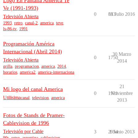
Logo En Pantalla America Te
Ve (1991-1993)
0
883
11 Julio 2016
Televisión Abierta
1993
,
retro
,
canal-2
,
america
,
teve
,
ls-86-tv
,
1991
Programación América
Internacional (Abril 2014)
30 Marzo
0
1750
Televisión Abierta
2014
grilla
,
programacion
,
america
,
2014
,
horarios
,
america2
,
america-internaciona
21
Mi logo del canal America
0
1931
Noviembre
Utilisima
canal
,
television
,
america
2013
Fotos de Stands de Pramer-
Cablevision de 1996
Televisión por Cable
3
2954
1 Junio 2013
90s
,
retro
,
argentina
,
cablevision
,