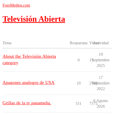
ForoMedios.com
Televisión Abierta
Tema
Respuestas
Vistas
Actividad
19
About the Televisión Abierta
0
13
Septiembre
category
2025
17
Apagones analogos de USA
10
2768
Septiembre
2022
6 Agosto
Grillas de la tv panameña.
511
7575
2026