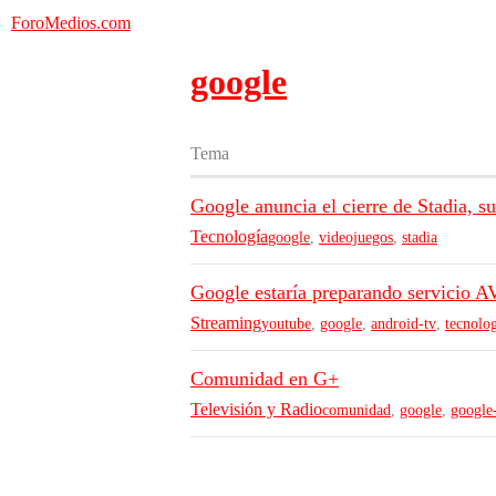
ForoMedios.com
google
Tema
Google anuncia el cierre de Stadia, s
Tecnología
google
,
videojuegos
,
stadia
Google estaría preparando servicio 
Streaming
youtube
,
google
,
android-tv
,
tecnolo
Comunidad en G+
Televisión y Radio
comunidad
,
google
,
google