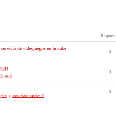
Respuest
u servicio de videojuegos en la nube
6
AVOD
0
gía
,
avod
0
-plus
,
g
,
comunidad-canales-fi