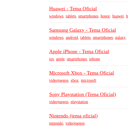
Huawei - Tema Oficial
windows
,
tablets
,
smartphones
,
honor
,
huawei
,
h
Samsung Galaxy - Tema Oficial
windows
,
android
,
tablets
,
smartphones
,
galaxy
,
Apple iPhone - Tema Oficial
ios
,
apple
,
smartphones
,
iphone
Microsoft Xbox - Tema Oficial
videojuegos
,
xbox
,
microsoft
Sony Playstation (Tema Oficial)
videojuegos
,
playstation
Nintendo (tema oficial)
nintendo
,
videojuegos