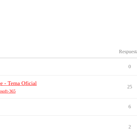
Respuest
0
e - Tema Oficial
25
osoft-365
6
2