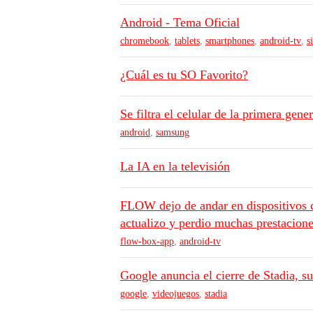
Android - Tema Oficial
chromebook
,
tablets
,
smartphones
,
android-tv
,
s
¿Cuál es tu SO Favorito?
Se filtra el celular de la primera ge
android
,
samsung
La IA en la televisión
FLOW dejo de andar en dispositivos 
actualizo y perdio muchas prestacione
flow-box-app
,
android-tv
Google anuncia el cierre de Stadia, s
google
,
videojuegos
,
stadia