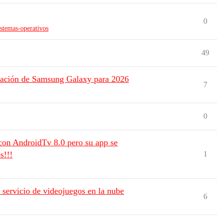
0
istemas-operativos
49
neración de Samsung Galaxy para 2026
7
0
con AndroidTv 8.0 pero su app se
s!!!
1
u servicio de videojuegos en la nube
6