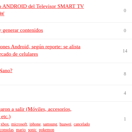
tivo ANDROID del Televisor SMART TV
0
FW
y generar contenidos
0
nes Android, según reporte: se alista
14
rcado de celulares
 Nano?
8
4
aron a salir (Móviles, accesorios,
etc.)
1
,
xbox
,
microsoft
,
iphone
,
samsung
,
huawei
,
cancelado
consolas
,
mario
,
sonic
,
pokemon