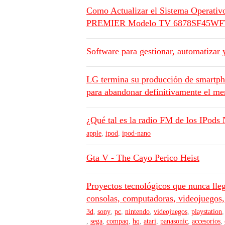
Como Actualizar el Sistema Opera
PREMIER Modelo TV 6878SF45W
Software para gestionar, automatizar 
LG termina su producción de smartpho
para abandonar definitivamente el me
¿Qué tal es la radio FM de los IPods
apple
,
ipod
,
ipod-nano
Gta V - The Cayo Perico Heist
Proyectos tecnológicos que nunca lleg
consolas, computadoras, videojuegos, 
3d
,
sony
,
pc
,
nintendo
,
videojuegos
,
playstation
,
sega
,
compaq
,
hq
,
atari
,
panasonic
,
accesorios
,