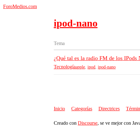
ForoMedios.com
ipod-nano
Tema
¿Qué tal es la radio FM de los IPods
Tecnología
apple
,
ipod
,
ipod-nano
Inicio
Categorías
Directrices
Términ
Creado con
Discourse
, se ve mejor con Jav