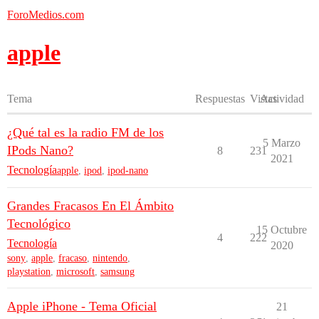
ForoMedios.com
apple
Tema
Respuestas
Vistas
Actividad
¿Qué tal es la radio FM de los
5 Marzo
IPods Nano?
8
231
2021
Tecnología
apple
,
ipod
,
ipod-nano
Grandes Fracasos En El Ámbito
Tecnológico
15 Octubre
4
222
Tecnología
2020
sony
,
apple
,
fracaso
,
nintendo
,
playstation
,
microsoft
,
samsung
Apple iPhone - Tema Oficial
21