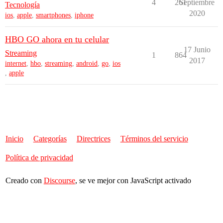
4
261
Septiembre
Tecnología
2020
ios
,
apple
,
smartphones
,
iphone
HBO GO ahora en tu celular
17 Junio
Streaming
1
864
2017
internet
,
hbo
,
streaming
,
android
,
go
,
ios
,
apple
Inicio
Categorías
Directrices
Términos del servicio
Política de privacidad
Creado con
Discourse
, se ve mejor con JavaScript activado