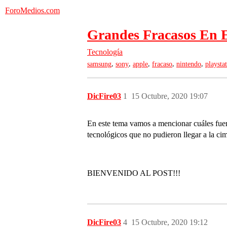
ForoMedios.com
Grandes Fracasos En E
Tecnología
,
,
,
,
,
samsung
sony
apple
fracaso
nintendo
playsta
DicFire03
1
15 Octubre, 2020 19:07
En este tema vamos a mencionar cuáles fuer
tecnológicos que no pudieron llegar a la ci
BIENVENIDO AL POST!!!
DicFire03
4
15 Octubre, 2020 19:12