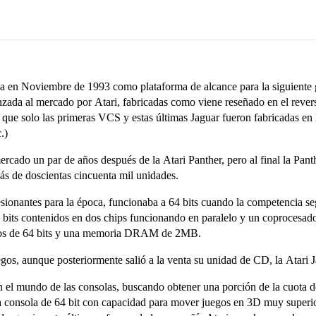
da en Noviembre de 1993 como plataforma de alcance para la siguiente 
anzada al mercado por Atari, fabricadas como viene reseñado en el reve
que solo las primeras VCS y estas últimas Jaguar fueron fabricadas en l
.)
mercado un par de años después de la Atari Panther, pero al final la Pan
ás de doscientas cincuenta mil unidades.
esionantes para la época, funcionaba a 64 bits cuando la competencia se
32 bits contenidos en dos chips funcionando en paralelo y un coproc
tos de 64 bits y una memoria DRAM de 2MB.
egos, aunque posteriormente salió a la venta su unidad de CD, la Atari
 en el mundo de las consolas, buscando obtener una porción de la cuota
a consola de 64 bit con capacidad para mover juegos en 3D muy superio