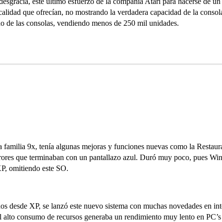
gracia, este último esfuerzo de la compañía Atari para hacerse de un s
a calidad que ofrecían, no mostrando la verdadera capacidad de la consol
do de las consolas, vendiendo menos de 250 mil unidades.
amilia 9x, tenía algunas mejoras y funciones nuevas como la Restaura
rrores que terminaban con un pantallazo azul. Duró muy poco, pues Win
P, omitiendo este SO.
s desde XP, se lanzó este nuevo sistema con muchas novedades en inter
el alto consumo de recursos generaba un rendimiento muy lento en PC’s