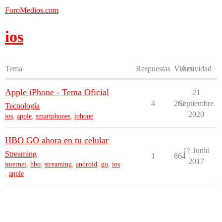
ForoMedios.com
ios
Tema
Respuestas
Vistas
Actividad
Apple iPhone - Tema Oficial
21
4
261
Septiembre
Tecnología
2020
ios
,
apple
,
smartphones
,
iphone
HBO GO ahora en tu celular
17 Junio
Streaming
1
864
2017
internet
,
hbo
,
streaming
,
android
,
go
,
ios
,
apple