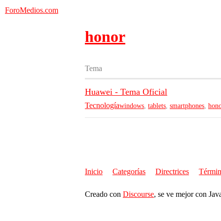
ForoMedios.com
honor
Tema
Huawei - Tema Oficial
Tecnología
windows
,
tablets
,
smartphones
,
hon
Inicio
Categorías
Directrices
Términ
Creado con
Discourse
, se ve mejor con Jav