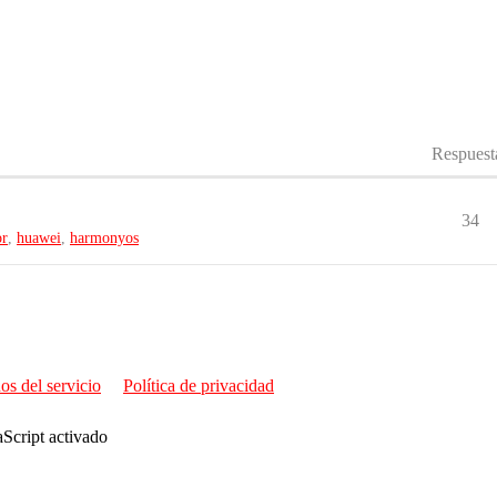
Respuest
34
or
,
huawei
,
harmonyos
os del servicio
Política de privacidad
aScript activado