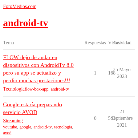
ForoMedios.com
android-tv
Tema
Respuestas
Vistas
Actividad
FLOW dejo de andar en
dispositivos con AndroidTv 8.0
25 Mayo
pero su app se actualizo y
1
168
2023
perdio muchas prestaciones!!!
Tecnología
flow-box-app
,
android-tv
Google estaría preparando
21
servicio AVOD
0
543
Septiembre
Streaming
2021
youtube
,
google
,
android-tv
,
tecnología
,
avod