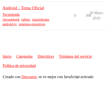
Android - Tema Oficial
20 Mayo
Tecnología
0
396
2019
chromebook
,
tablets
,
smartphones
,
android-tv
,
sistemas-operativos
Inicio
Categorías
Directrices
Términos del servicio
Política de privacidad
Creado con
Discourse
, se ve mejor con JavaScript activado