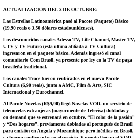
ACTUALIZACIÓN DEL 2 DE OCTUBRE:
Las Estrellas Latinoamérica pasó al Pacote (Paquete) Básico
(19,90 reais o 3,50 dólares estadounidenses).
Los desconocidos canales Adesso TV, Life Channel, Master TV,
UTV y TV Futuro (esta última afiliada a TV Cultura)
ingresaron en el paquete básico. Además ingresó el canal
comunitario Com Brasil, ya presente por ley en la TV de paga
brasileña tradicional.
Los canales Trace fueron reubicados en el nuevo Pacote
Cultura (6,90 reais), junto a AMC, Film & Arts, SIC
Internacional y Eurochannel.
Al Pacote Novelas (R$9,90) llegó Novelas VOD, un servicio de
telenovelas extranjeras (mayormente de Televisa) dobladas y
on demand que se estrenará en octubre. “El color de la pasión”
y “Dos hogares”, previamente dobladas al portugués de Brasil
para emisión en Angola y Mozambique pero inéditas en Brasil,
ya fueron confirmadas en el servicio. Y pronto llegará el VOD