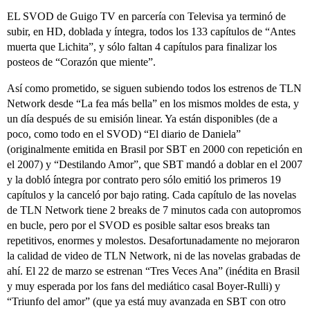
EL SVOD de Guigo TV en parcería con Televisa ya terminó de
subir, en HD, doblada y íntegra, todos los 133 capítulos de “Antes
muerta que Lichita”, y sólo faltan 4 capítulos para finalizar los
posteos de “Corazón que miente”.
Así como prometido, se siguen subiendo todos los estrenos de TLN
Network desde “La fea más bella” en los mismos moldes de esta, y
un día después de su emisión linear. Ya están disponibles (de a
poco, como todo en el SVOD) “El diario de Daniela”
(originalmente emitida en Brasil por SBT en 2000 con repetición en
el 2007) y “Destilando Amor”, que SBT mandó a doblar en el 2007
y la dobló íntegra por contrato pero sólo emitió los primeros 19
capítulos y la canceló por bajo rating. Cada capítulo de las novelas
de TLN Network tiene 2 breaks de 7 minutos cada con autopromos
en bucle, pero por el SVOD es posible saltar esos breaks tan
repetitivos, enormes y molestos. Desafortunadamente no mejoraron
la calidad de video de TLN Network, ni de las novelas grabadas de
ahí. El 22 de marzo se estrenan “Tres Veces Ana” (inédita en Brasil
y muy esperada por los fans del mediático casal Boyer-Rulli) y
“Triunfo del amor” (que ya está muy avanzada en SBT con otro