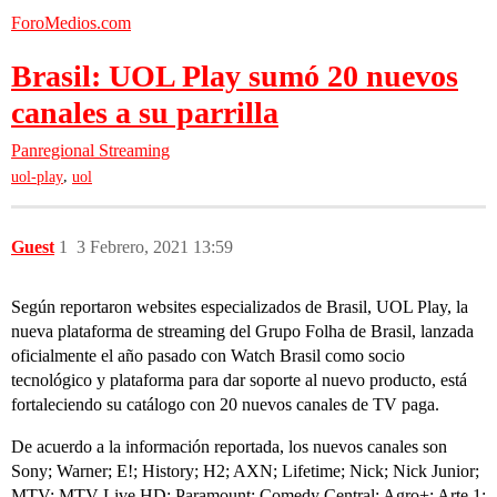
ForoMedios.com
Brasil: UOL Play sumó 20 nuevos
canales a su parrilla
Panregional
Streaming
,
uol-play
uol
Guest
1
3 Febrero, 2021 13:59
Según reportaron websites especializados de Brasil, UOL Play, la
nueva plataforma de streaming del Grupo Folha de Brasil, lanzada
oficialmente el año pasado con Watch Brasil como socio
tecnológico y plataforma para dar soporte al nuevo producto, está
fortaleciendo su catálogo con 20 nuevos canales de TV paga.
De acuerdo a la información reportada, los nuevos canales son
Sony; Warner; E!; History; H2; AXN; Lifetime; Nick; Nick Junior;
MTV; MTV Live HD; Paramount; Comedy Central; Agro+; Arte 1;