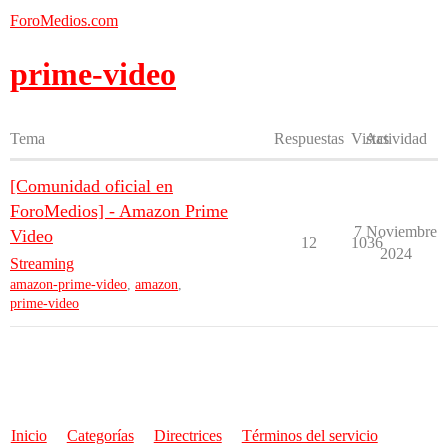
ForoMedios.com
prime-video
Tema
Respuestas
Vistas
Actividad
[Comunidad oficial en
ForoMedios] - Amazon Prime
7 Noviembre
Video
12
1036
2024
Streaming
amazon-prime-video
,
amazon
,
prime-video
Inicio
Categorías
Directrices
Términos del servicio