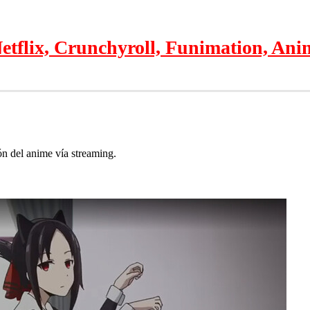
tflix, Crunchyroll, Funimation, Anim
ón del anime vía streaming.