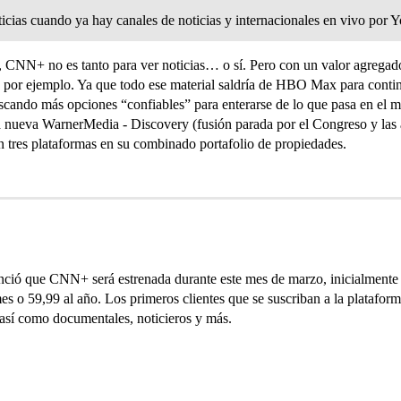
icias cuando ya hay canales de noticias y internacionales en vivo por 
, CNN+ no es tanto para ver noticias… o sí. Pero con un valor agregado
por ejemplo. Ya que todo ese material saldría de HBO Max para contin
scando más opciones “confiables” para enterarse de lo que pasa en el m
la nueva WarnerMedia - Discovery (fusión parada por el Congreso y las a
n tres plataformas en su combinado portafolio de propiedades.
ió que CNN+ será estrenada durante este mes de marzo, inicialmente 
s o 59,99 al año. Los primeros clientes que se suscriban a la plataforma
sí como documentales, noticieros y más.