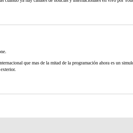
as cuando ya hay canales de noticias y internacionales en vivo por You
one.
 internacional que mas de la mitad de la programación ahora es un simul
 exterior.