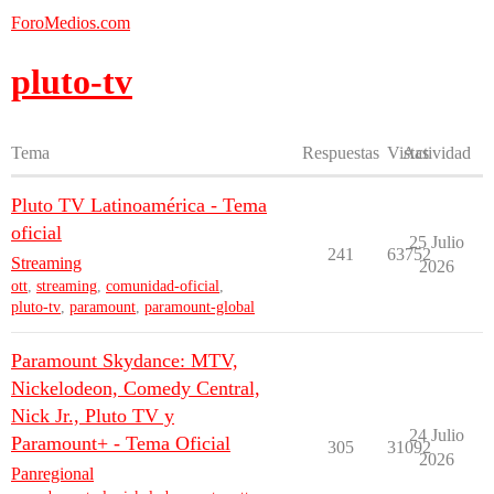
ForoMedios.com
pluto-tv
Tema
Respuestas
Vistas
Actividad
Pluto TV Latinoamérica - Tema
oficial
25 Julio
241
63752
Streaming
2026
ott
,
streaming
,
comunidad-oficial
,
pluto-tv
,
paramount
,
paramount-global
Paramount Skydance: MTV,
Nickelodeon, Comedy Central,
Nick Jr., Pluto TV y
24 Julio
Paramount+ - Tema Oficial
305
31092
2026
Panregional