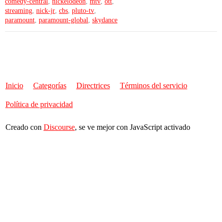
comedy-central
,
nickelodeon
,
mtv
,
ott
,
streaming
,
nick-jr
,
cbs
,
pluto-tv
,
paramount
,
paramount-global
,
skydance
Inicio
Categorías
Directrices
Términos del servicio
Política de privacidad
Creado con
Discourse
, se ve mejor con JavaScript activado