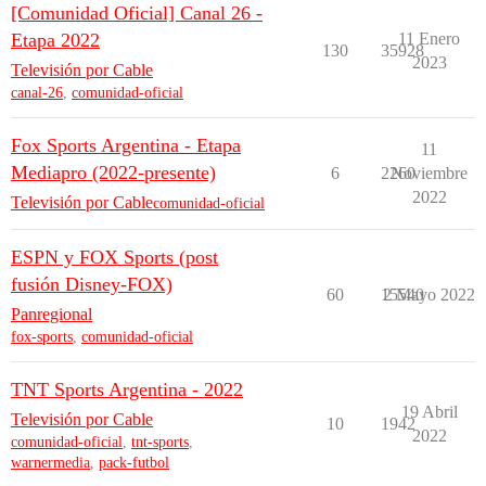
[Comunidad Oficial] Canal 26 -
Etapa 2022
11 Enero
130
35928
2023
Televisión por Cable
canal-26
,
comunidad-oficial
Fox Sports Argentina - Etapa
11
Mediapro (2022-presente)
6
2260
Noviembre
2022
Televisión por Cable
comunidad-oficial
ESPN y FOX Sports (post
fusión Disney-FOX)
60
15540
2 Mayo 2022
Panregional
fox-sports
,
comunidad-oficial
TNT Sports Argentina - 2022
19 Abril
Televisión por Cable
10
1942
2022
comunidad-oficial
,
tnt-sports
,
warnermedia
,
pack-futbol