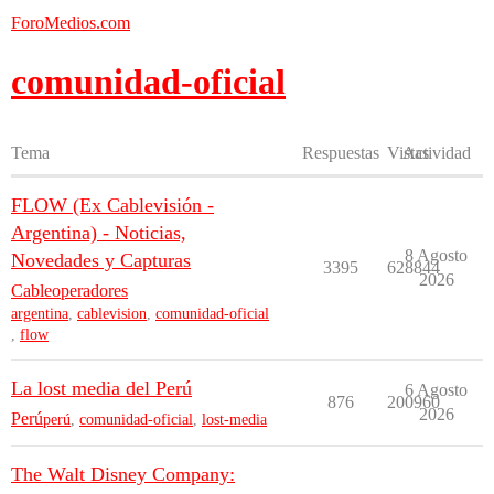
ForoMedios.com
comunidad-oficial
Tema
Respuestas
Vistas
Actividad
FLOW (Ex Cablevisión -
Argentina) - Noticias,
8 Agosto
Novedades y Capturas
3395
628844
2026
Cableoperadores
argentina
,
cablevision
,
comunidad-oficial
,
flow
La lost media del Perú
6 Agosto
876
200960
2026
Perú
perú
,
comunidad-oficial
,
lost-media
The Walt Disney Company: