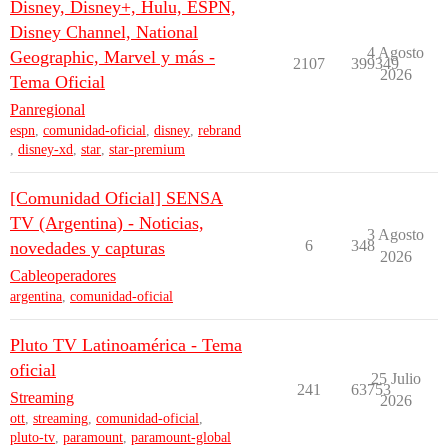
Disney, Disney+, Hulu, ESPN,
Disney Channel, National
4 Agosto
Geographic, Marvel y más -
2107
399349
2026
Tema Oficial
Panregional
espn
,
comunidad-oficial
,
disney
,
rebrand
,
disney-xd
,
star
,
star-premium
[Comunidad Oficial] SENSA
TV (Argentina) - Noticias,
3 Agosto
6
348
novedades y capturas
2026
Cableoperadores
argentina
,
comunidad-oficial
Pluto TV Latinoamérica - Tema
oficial
25 Julio
241
63753
Streaming
2026
ott
,
streaming
,
comunidad-oficial
,
pluto-tv
,
paramount
,
paramount-global