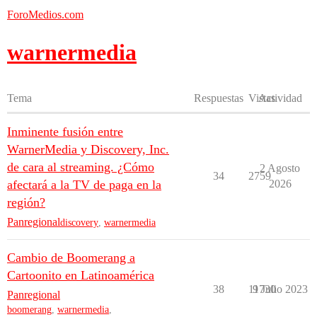
ForoMedios.com
warnermedia
Tema
Respuestas
Vistas
Actividad
Inminente fusión entre
WarnerMedia y Discovery, Inc.
de cara al streaming. ¿Cómo
2 Agosto
34
2759
afectará a la TV de paga en la
2026
región?
Panregional
discovery
,
warnermedia
Cambio de Boomerang a
Cartoonito en Latinoamérica
38
11730
9 Julio 2023
Panregional
boomerang
,
warnermedia
,