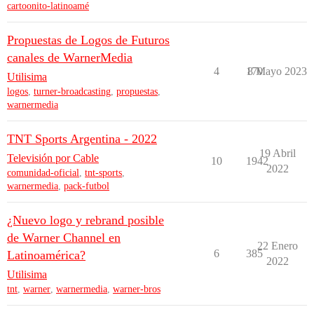
cartoonito-latinoamé
Propuestas de Logos de Futuros
canales de WarnerMedia
4
170
8 Mayo 2023
Utilisima
logos
,
turner-broadcasting
,
propuestas
,
warnermedia
TNT Sports Argentina - 2022
19 Abril
Televisión por Cable
10
1942
2022
comunidad-oficial
,
tnt-sports
,
warnermedia
,
pack-futbol
¿Nuevo logo y rebrand posible
de Warner Channel en
22 Enero
6
385
Latinoamérica?
2022
Utilisima
tnt
,
warner
,
warnermedia
,
warner-bros