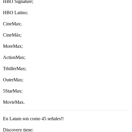
HBO Signature;
HBO Latino;
CineMax;
CineMáx;
MoreMax;
ActionMax;
TrhillerMax;
OuterMax;
5StarMax;
MovieMax.
En Latam son como 45 señales!!
Discovery tiene: