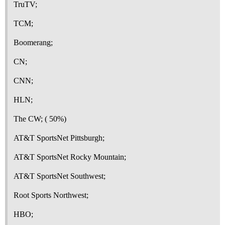
TruTV;
TCM;
Boomerang;
CN;
CNN;
HLN;
The CW; ( 50%)
AT&T SportsNet Pittsburgh;
AT&T SportsNet Rocky Mountain;
AT&T SportsNet Southwest;
Root Sports Northwest;
HBO;