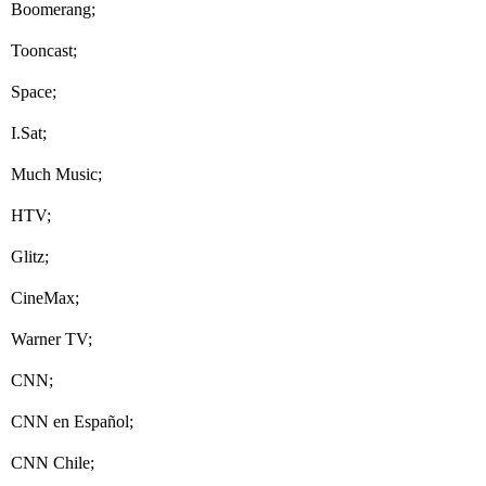
Boomerang;
Tooncast;
Space;
I.Sat;
Much Music;
HTV;
Glitz;
CineMax;
Warner TV;
CNN;
CNN en Español;
CNN Chile;