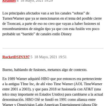
Keanuel
4
18 Mayo, 2021 19:29
Los principales afectados van a ser los canales “sobras” de
Turner/Warner que ya se mencionaron en el tema del posible cierre
de Tooncast, a parte de eso no creo que vayan a haber fusiones ni
renombramientos de ningún tipo ya que con esta fusión veo poco
probable un “barrido” de canales estilo Disney
RocketDSINX97
5
18 Mayo, 2021 19:51
Bueno, hablando de fusiones, metamos algo de contexto.
En 1989 Warner adquirió HBO que por entonces era perteneciente
a la antigua TIme Inc, de ahí vino Time Warner (AOL TimeWarner
entre 2001 a 2003), y que para 2018 se fusionaría con AT&T (una
telco muy importante en Estados Unidos) para cambiarse a la actual
denominación. HBO Olé se fundó en 1991 como alianza entre
Warner y Omnivision Latin American Entertainment (ahora Ole