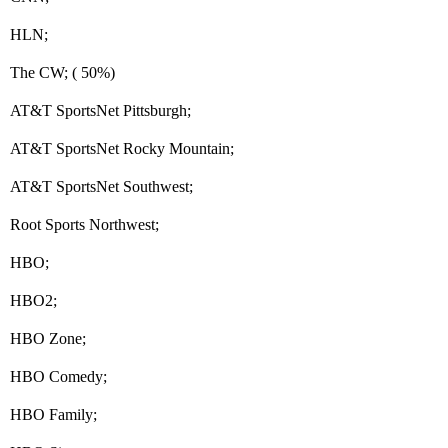
HLN;
The CW; ( 50%)
AT&T SportsNet Pittsburgh;
AT&T SportsNet Rocky Mountain;
AT&T SportsNet Southwest;
Root Sports Northwest;
HBO;
HBO2;
HBO Zone;
HBO Comedy;
HBO Family;