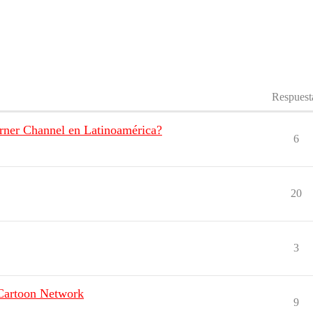
Respuest
rner Channel en Latinoamérica?
6
20
3
 Cartoon Network
9