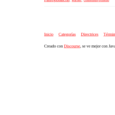
crap
,
warner
,
contenido-relleno
Inicio
Categorías
Directrices
Términ
Creado con
Discourse
, se ve mejor con Jav