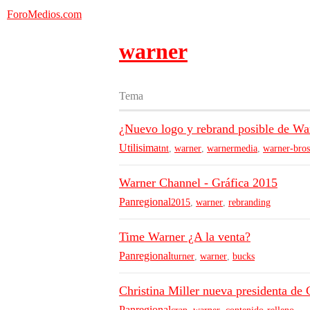
ForoMedios.com
warner
Tema
¿Nuevo logo y rebrand posible de Wa
Utilisima
tnt
,
warner
,
warnermedia
,
warner-bros
Warner Channel - Gráfica 2015
Panregional
2015
,
warner
,
rebranding
Time Warner ¿A la venta?
Panregional
turner
,
warner
,
bucks
Christina Miller nueva presidenta de
Panregional