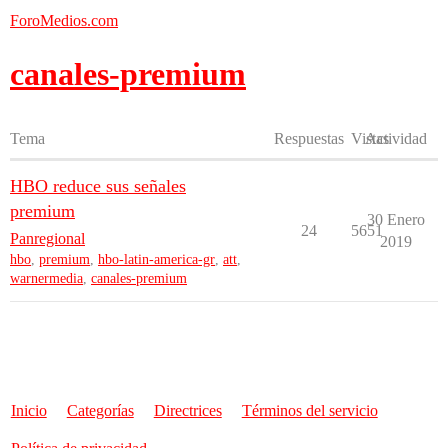
ForoMedios.com
canales-premium
Tema
Respuestas
Vistas
Actividad
HBO reduce sus señales
premium
30 Enero
24
5651
Panregional
2019
hbo
,
premium
,
hbo-latin-america-gr
,
att
,
warnermedia
,
canales-premium
Inicio
Categorías
Directrices
Términos del servicio