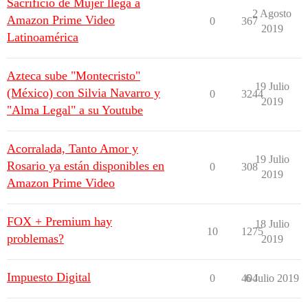
Sacrificio de Mujer llega a
2 Agosto
Amazon Prime Video
0
367
2019
Latinoamérica
Azteca sube "Montecristo"
19 Julio
(México) con Silvia Navarro y
0
3244
2019
"Alma Legal" a su Youtube
Acorralada, Tanto Amor y
19 Julio
Rosario ya están disponibles en
0
308
2019
Amazon Prime Video
FOX + Premium hay
18 Julio
10
1275
problemas?
2019
Impuesto Digital
0
404
6 Julio 2019