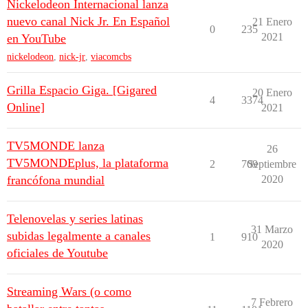
Nickelodeon Internacional lanza
nuevo canal Nick Jr. En Español
21 Enero
0
235
2021
en YouTube
nickelodeon
,
nick-jr
,
viacomcbs
Grilla Espacio Giga. [Gigared
20 Enero
4
3374
Online]
2021
TV5MONDE lanza
26
TV5MONDEplus, la plataforma
2
709
Septiembre
francófona mundial
2020
Telenovelas y series latinas
31 Marzo
subidas legalmente a canales
1
910
2020
oficiales de Youtube
Streaming Wars (o como
7 Febrero