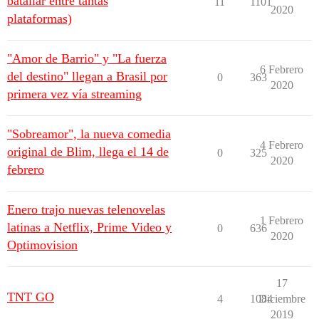
batallar entre tantas
11
1101
2020
plataformas)
"Amor de Barrio" y "La fuerza
6 Febrero
del destino" llegan a Brasil por
0
363
2020
primera vez vía streaming
"Sobreamor", la nueva comedia
4 Febrero
original de Blim, llega el 14 de
0
325
2020
febrero
Enero trajo nuevas telenovelas
1 Febrero
latinas a Netflix, Prime Video y
0
636
2020
Optimovision
17
TNT GO
4
1084
Diciembre
2019