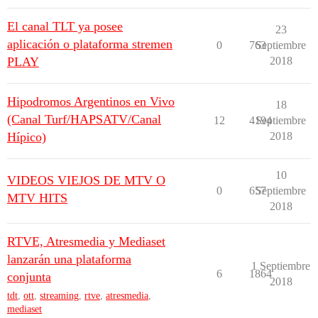
El canal TLT ya posee
23
aplicación o plataforma stremen
0
763
Septiembre
PLAY
2018
Hipodromos Argentinos en Vivo
18
(Canal Turf/HAPSATV/Canal
12
4194
Septiembre
Hípico)
2018
10
VIDEOS VIEJOS DE MTV O
0
657
Septiembre
MTV HITS
2018
RTVE, Atresmedia y Mediaset
lanzarán una plataforma
1 Septiembre
6
1864
conjunta
2018
tdt
,
ott
,
streaming
,
rtve
,
atresmedia
,
mediaset