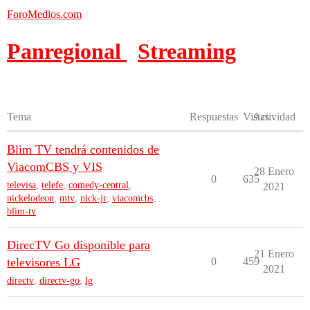
ForoMedios.com
Panregional
Streaming
Tema
Respuestas
Vistas
Actividad
Blim TV tendrá contenidos de
ViacomCBS y VIS
28 Enero
0
635
televisa
,
telefe
,
comedy-central
,
2021
nickelodeon
,
mtv
,
nick-jr
,
viacomcbs
,
blim-tv
DirecTV Go disponible para
21 Enero
televisores LG
0
459
2021
directv
,
directv-go
,
lg