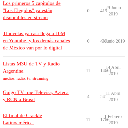
Los primeros 5 capítulos de
29 Junio
"Los Elegidos" ya están
0
419
2019
disponibles en stream
Tlnovelas ya casi llega a 10M
en Youtube, y los demás canales
0
439
9 Junio 2019
de México van por lo digital
Listas M3U de TV y Radio
14 Abril
Argentina
11
14661
2019
medios
,
radio
,
tv
,
streaming
Guigo TV trae Televisa, Azteca
11 Abril
4
541
y RCN a Brasil
2019
El final de Crackle
1 Febrero
11
1766
Latinoamérica.
2019