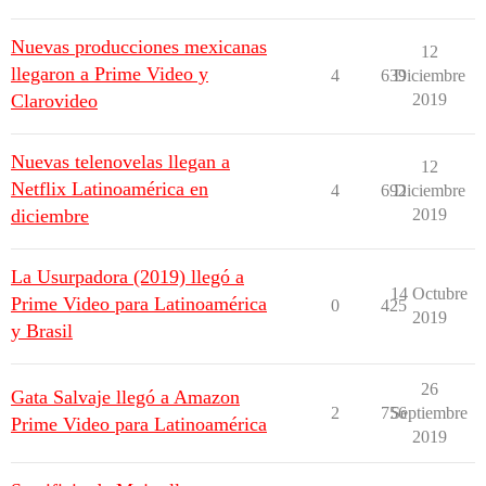
Nuevas producciones mexicanas
12
llegaron a Prime Video y
4
639
Diciembre
Clarovideo
2019
Nuevas telenovelas llegan a
12
Netflix Latinoamérica en
4
692
Diciembre
diciembre
2019
La Usurpadora (2019) llegó a
14 Octubre
Prime Video para Latinoamérica
0
425
2019
y Brasil
26
Gata Salvaje llegó a Amazon
2
756
Septiembre
Prime Video para Latinoamérica
2019