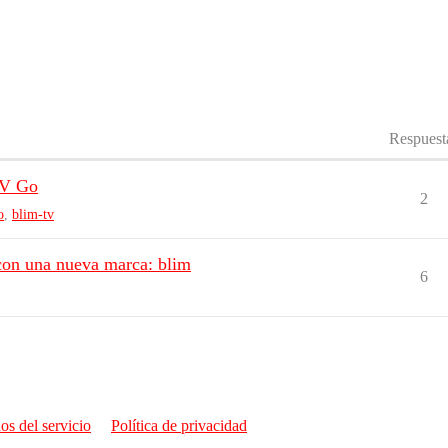
Respuest
TV Go
2
o
,
blim-tv
con una nueva marca: blim
6
os del servicio
Política de privacidad