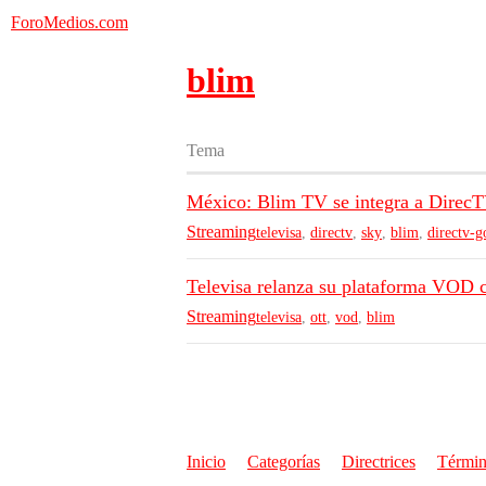
ForoMedios.com
blim
Tema
México: Blim TV se integra a Direc
Streaming
televisa
,
directv
,
sky
,
blim
,
directv-g
Televisa relanza su plataforma VOD 
Streaming
televisa
,
ott
,
vod
,
blim
Inicio
Categorías
Directrices
Términ