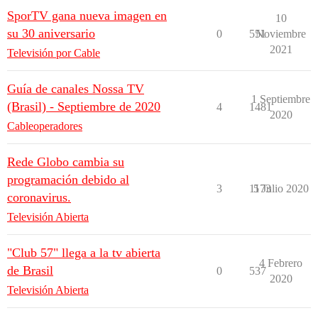
SporTV gana nueva imagen en
10
su 30 aniversario
0
551
Noviembre
2021
Televisión por Cable
Guía de canales Nossa TV
1 Septiembre
(Brasil) - Septiembre de 2020
4
1481
2020
Cableoperadores
Rede Globo cambia su
programación debido al
3
1173
5 Julio 2020
coronavirus.
Televisión Abierta
"Club 57" llega a la tv abierta
4 Febrero
de Brasil
0
537
2020
Televisión Abierta