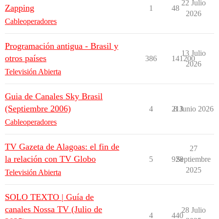
22 Julio
Zapping
1
48
2026
Cableoperadores
Programación antigua - Brasil y
13 Julio
otros países
386
141200
2026
Televisión Abierta
Guia de Canales Sky Brasil
(Septiembre 2006)
4
213
8 Junio 2026
Cableoperadores
TV Gazeta de Alagoas: el fin de
27
la relación con TV Globo
5
928
Septiembre
2025
Televisión Abierta
SOLO TEXTO | Guía de
canales Nossa TV (Julio de
28 Julio
4
440