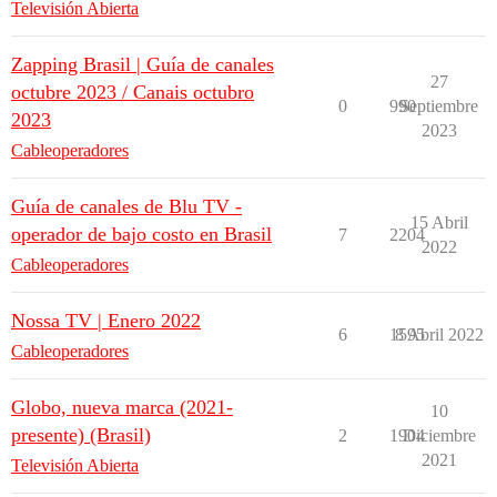
Televisión Abierta
Zapping Brasil | Guía de canales
27
octubre 2023 / Canais octubro
0
990
Septiembre
2023
2023
Cableoperadores
Guía de canales de Blu TV -
15 Abril
operador de bajo costo en Brasil
7
2204
2022
Cableoperadores
Nossa TV | Enero 2022
6
1595
8 Abril 2022
Cableoperadores
Globo, nueva marca (2021-
10
presente) (Brasil)
2
1904
Diciembre
2021
Televisión Abierta