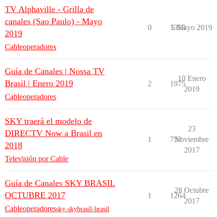
TV Alphaville - Grilla de
canales (Sao Paulo) - Mayo
0
1353
5 Mayo 2019
2019
Cableoperadores
Guía de Canales | Nossa TV
10 Enero
Brasil | Enero 2019
2
1975
2019
Cableoperadores
SKY traerá el modelo de
23
DIRECTV Now a Brasil en
1
753
Noviembre
2018
2017
Televisión por Cable
Guía de Canales SKY BRASIL
28 Octubre
OCTUBRE 2017
1
1264
2017
Cableoperadores
sky-skybrasil-brasil