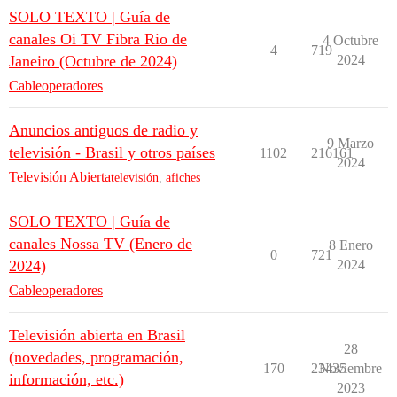
SOLO TEXTO | Guía de
canales Oi TV Fibra Rio de
4 Octubre
4
719
Janeiro (Octubre de 2024)
2024
Cableoperadores
Anuncios antiguos de radio y
9 Marzo
televisión - Brasil y otros países
1102
216161
2024
Televisión Abierta
televisión
,
afiches
SOLO TEXTO | Guía de
canales Nossa TV (Enero de
8 Enero
0
721
2024)
2024
Cableoperadores
Televisión abierta en Brasil
28
(novedades, programación,
170
23435
Noviembre
información, etc.)
2023