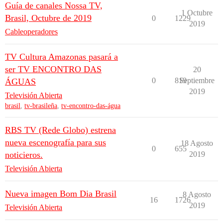
Guía de canales Nossa TV,
1 Octubre
Brasil, Octubre de 2019
0
1229
2019
Cableoperadores
TV Cultura Amazonas pasará a
ser TV ENCONTRO DAS
20
0
819
Septiembre
ÁGUAS
2019
Televisión Abierta
brasil
,
tv-brasileña
,
tv-encontro-das-água
RBS TV (Rede Globo) estrena
nueva escenografía para sus
18 Agosto
0
655
noticieros.
2019
Televisión Abierta
Nueva imagen Bom Dia Brasil
8 Agosto
16
1726
2019
Televisión Abierta