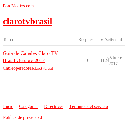
ForoMedios.com
clarotvbrasil
Tema
Respuestas
Vistas
Actividad
Guía de Canales Claro TV
1 Octubre
Brasil Octubre 2017
0
1123
2017
Cableoperadores
clarotvbrasil
Inicio
Categorías
Directrices
Términos del servicio
Política de privacidad