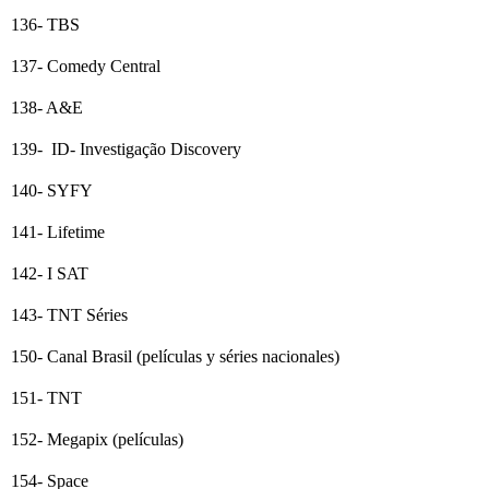
136- TBS
137- Comedy Central
138- A&E
139- ID- Investigação Discovery
140- SYFY
141- Lifetime
142- I SAT
143- TNT Séries
150- Canal Brasil (películas y séries nacionales)
151- TNT
152- Megapix (películas)
154- Space