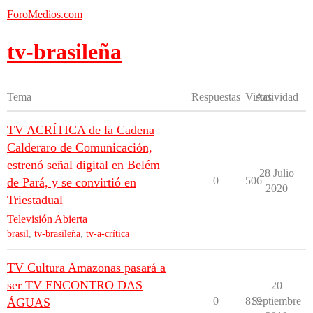
ForoMedios.com
tv-brasileña
Tema
Respuestas
Vistas
Actividad
TV ACRÍTICA de la Cadena
Calderaro de Comunicación,
estrenó señal digital en Belém
28 Julio
0
506
de Pará, y se convirtió en
2020
Triestadual
Televisión Abierta
brasil
,
tv-brasileña
,
tv-a-crítica
TV Cultura Amazonas pasará a
ser TV ENCONTRO DAS
20
0
819
Septiembre
ÁGUAS