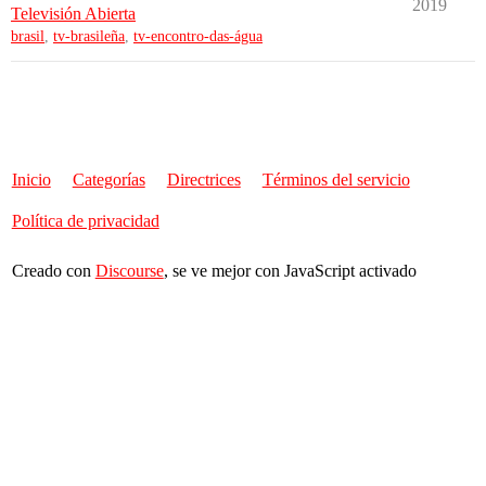
2019
Televisión Abierta
brasil
,
tv-brasileña
,
tv-encontro-das-água
Inicio
Categorías
Directrices
Términos del servicio
Política de privacidad
Creado con
Discourse
, se ve mejor con JavaScript activado