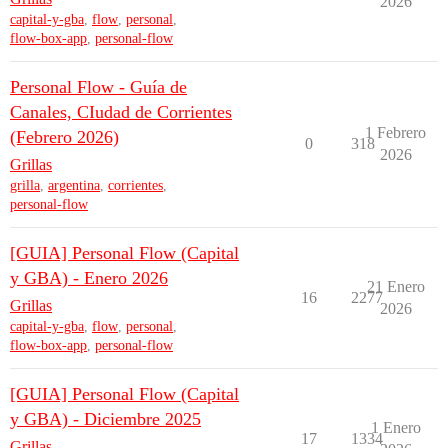
2026
capital-y-gba
,
flow
,
personal
,
flow-box-app
,
personal-flow
Personal Flow - Guía de
Canales, CIudad de Corrientes
1 Febrero
(Febrero 2026)
0
318
2026
Grillas
grilla
,
argentina
,
corrientes
,
personal-flow
[GUIA] Personal Flow (Capital
y GBA) - Enero 2026
21 Enero
16
2277
Grillas
2026
capital-y-gba
,
flow
,
personal
,
flow-box-app
,
personal-flow
[GUIA] Personal Flow (Capital
y GBA) - Diciembre 2025
1 Enero
17
1334
Grillas