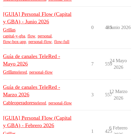
[GUIA] Personal Flow (Capital
y GBA) - Junio 2026
0
485
3 Junio 2026
Grillas
capital-y-gba
,
flow
,
personal
,
flow-box-app
,
personal-flow
,
flow-full
Guía de canales TeleRed -
24 Mayo
Mayo 2026
7
559
2026
Grillas
telered
,
personal-flow
Guía de canales TeleRed -
12 Marzo
Marzo 2026
3
557
2026
Cableoperadores
telered
,
personal-flow
[GUIA] Personal Flow (Capital
y GBA) - Febrero 2026
6 Febrero
1
425
Grillas