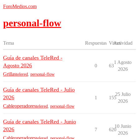
ForoMedios.com
personal-flow
Tema
Respuestas
Vistas
Actividad
Guía de canales TeleRed -
1 Agosto
Agosto 2026
0
63
2026
Grillas
telered
,
personal-flow
Guía de canales TeleRed - Julio
25 Julio
2026
1
155
2026
Cableoperadores
telered
,
personal-flow
Guía de canales TeleRed - Junio
10 Junio
2026
7
620
2026
Cableoperadores
telered
,
personal-flow