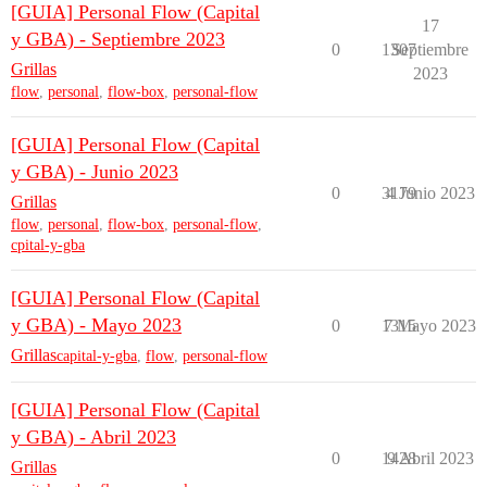
[GUIA] Personal Flow (Capital
17
y GBA) - Septiembre 2023
0
1307
Septiembre
Grillas
2023
flow
,
personal
,
flow-box
,
personal-flow
[GUIA] Personal Flow (Capital
y GBA) - Junio 2023
0
3179
4 Junio 2023
Grillas
flow
,
personal
,
flow-box
,
personal-flow
,
cpital-y-gba
[GUIA] Personal Flow (Capital
y GBA) - Mayo 2023
0
1315
7 Mayo 2023
Grillas
capital-y-gba
,
flow
,
personal-flow
[GUIA] Personal Flow (Capital
y GBA) - Abril 2023
0
1428
9 Abril 2023
Grillas