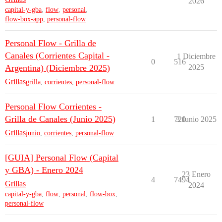
2026
capital-y-gba
,
flow
,
personal
,
flow-box-app
,
personal-flow
Personal Flow - Grilla de
Canales (Corrientes Capital -
1 Diciembre
0
516
Argentina) (Diciembre 2025)
2025
Grillas
grilla
,
corrientes
,
personal-flow
Personal Flow Corrientes -
Grilla de Canales (Junio 2025)
1
720
3 Junio 2025
Grillas
junio
,
corrientes
,
personal-flow
[GUIA] Personal Flow (Capital
y GBA) - Enero 2024
23 Enero
4
7494
Grillas
2024
capital-y-gba
,
flow
,
personal
,
flow-box
,
personal-flow