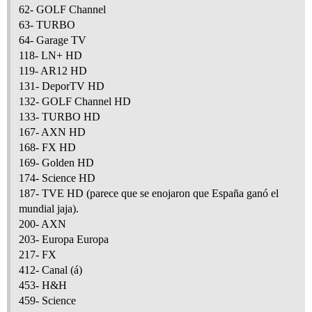
62- GOLF Channel
63- TURBO
64- Garage TV
118- LN+ HD
119- AR12 HD
131- DeporTV HD
132- GOLF Channel HD
133- TURBO HD
167- AXN HD
168- FX HD
169- Golden HD
174- Science HD
187- TVE HD (parece que se enojaron que España ganó el
mundial jaja).
200- AXN
203- Europa Europa
217- FX
412- Canal (á)
453- H&H
459- Science