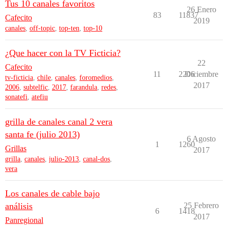
Tus 10 canales favoritos
26 Enero
83
11837
Cafecito
2019
canales
,
off-topic
,
top-ten
,
top-10
¿Que hacer con la TV Ficticia?
22
Cafecito
11
2206
Diciembre
tv-ficticia
,
chile
,
canales
,
foromedios
,
2017
2006
,
subtelfic
,
2017
,
farandula
,
redes
,
sonatefi
,
atefiu
grilla de canales canal 2 vera
santa fe (julio 2013)
6 Agosto
1
1260
Grillas
2017
grilla
,
canales
,
julio-2013
,
canal-dos
,
vera
Los canales de cable bajo
análisis
25 Febrero
6
1418
2017
Panregional