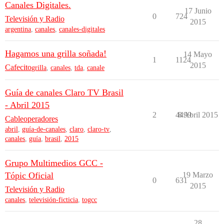
Canales Digitales.
17 Junio
0
724
Televisión y Radio
2015
argentina
,
canales
,
canales-digitales
Hagamos una grilla soñada!
14 Mayo
1
1124
2015
Cafecito
grilla
,
canales
,
tda
,
canale
Guía de canales Claro TV Brasil
- Abril 2015
2
4499
8 Abril 2015
Cableoperadores
abril
,
guía-de-canales
,
claro
,
claro-tv
,
canales
,
guía
,
brasil
,
2015
Grupo Multimedios GCC -
Tópic Oficial
19 Marzo
0
631
2015
Televisión y Radio
canales
,
televisión-ficticia
,
togcc
28