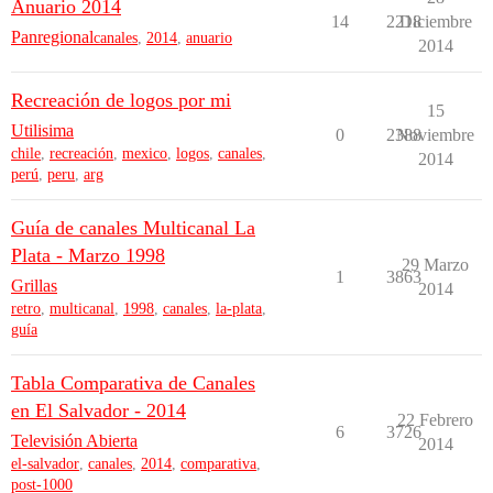
Anuario 2014
14
2218
Diciembre
Panregional
canales
,
2014
,
anuario
2014
Recreación de logos por mi
15
Utilisima
0
2388
Noviembre
chile
,
recreación
,
mexico
,
logos
,
canales
,
2014
perú
,
peru
,
arg
Guía de canales Multicanal La
Plata - Marzo 1998
29 Marzo
1
3863
Grillas
2014
retro
,
multicanal
,
1998
,
canales
,
la-plata
,
guía
Tabla Comparativa de Canales
en El Salvador - 2014
22 Febrero
6
3726
Televisión Abierta
2014
el-salvador
,
canales
,
2014
,
comparativa
,
post-1000