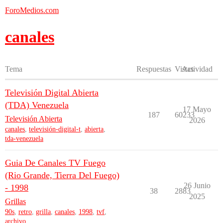
ForoMedios.com
canales
Tema
Respuestas
Vistas
Actividad
Televisión Digital Abierta
(TDA) Venezuela
17 Mayo
187
60233
Televisión Abierta
2026
canales
,
televisión-digital-t
,
abierta
,
tda-venezuela
Guia De Canales TV Fuego
(Rio Grande, Tierra Del Fuego)
26 Junio
- 1998
38
2883
2025
Grillas
90s
,
retro
,
grilla
,
canales
,
1998
,
tvf
,
archivo