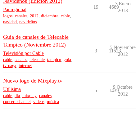
Navideños (Edición 2012)
3 Enero
19
4669
Panregional
2013
logos
,
canales
,
2012
,
diciembre
,
cable
,
navidad
,
navideños
Guía de canales de Telecable
Tampico (Noviembre 2012)
5 Noviembre
3
11523
Televisión por Cable
2012
cable
,
canales
,
telecable
,
tampico
,
guia
,
tv-paga
,
internet
Nuevo logo de Mixplay.tv
9 Octubre
Utilisima
5
1439
2012
cable
,
dla
,
mixplay
,
canales
,
concert-channel
,
videos
,
música