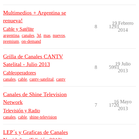
Multimedios + Argentina se
renueva!
19 Febrero
8
1293
Cable y Satélite
2014
argentina
,
canales
,
3d
,
mas
,
nuevos
,
premium
,
on-demand
Grilla de Canales CANTV
Satelital - Julio 2013
19 Julio
8
5993
2013
Cableoperadores
canales
,
cable
,
cantv-satelital
,
cantv
Canales de Shine Television
Network
16 Mayo
7
1720
2013
Televisión y Radio
canales
,
cable
,
shine-television
LEP´s y Graficas de Canales