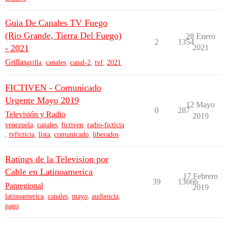
Guia De Canales TV Fuego
(Rio Grande, Tierra Del Fuego)
28 Enero
2
1354
- 2021
2021
Grillas
grilla
,
canales
,
canal-2
,
tvf
,
2021
FICTIVEN - Comunicado
Urgente Mayo 2019
12 Mayo
0
287
Televisión y Radio
2019
venezuela
,
canales
,
fictiven
,
radio-ficticia
,
tvficticia
,
lista
,
comunicado
,
liberados
Ratings de la Television por
Cable en Latinoamerica
17 Febrero
39
13666
Panregional
2019
latinoamerica
,
canales
,
mayo
,
audiencia
,
pago