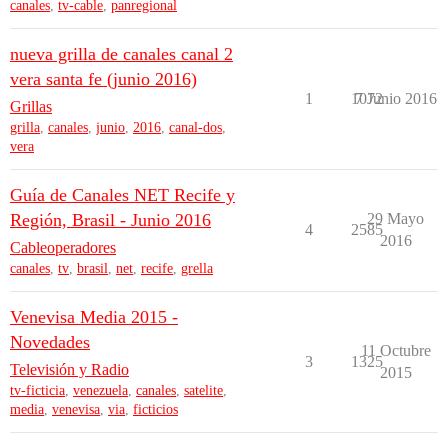
canales
,
tv-cable
,
panregional
nueva grilla de canales canal 2
vera santa fe (junio 2016)
1
1072
7 Junio 2016
Grillas
grilla
,
canales
,
junio
,
2016
,
canal-dos
,
vera
Guía de Canales NET Recife y
Región, Brasil - Junio 2016
29 Mayo
4
2585
2016
Cableoperadores
canales
,
tv
,
brasil
,
net
,
recife
,
grella
Venevisa Media 2015 -
Novedades
11 Octubre
3
1325
Televisión y Radio
2015
tv-ficticia
,
venezuela
,
canales
,
satelite
,
media
,
venevisa
,
via
,
ficticios