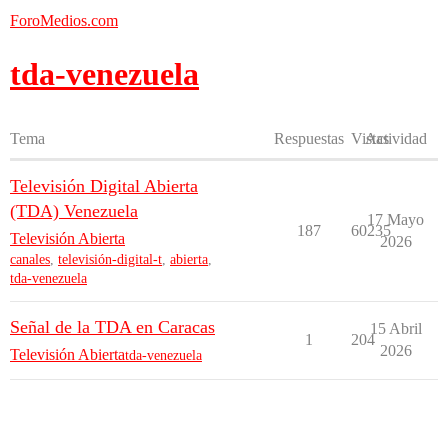
ForoMedios.com
tda-venezuela
Tema
Respuestas
Vistas
Actividad
Televisión Digital Abierta
(TDA) Venezuela
17 Mayo
187
60235
Televisión Abierta
2026
canales
,
televisión-digital-t
,
abierta
,
tda-venezuela
Señal de la TDA en Caracas
15 Abril
1
204
2026
Televisión Abierta
tda-venezuela