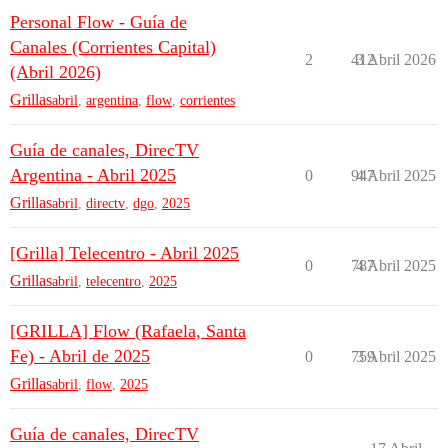
Personal Flow - Guía de
Canales (Corrientes Capital)
2
412
3 Abril 2026
(Abril 2026)
Grillas
abril
,
argentina
,
flow
,
corrientes
Guía de canales, DirecTV
Argentina - Abril 2025
0
947
4 Abril 2025
Grillas
abril
,
directv
,
dgo
,
2025
[Grilla] Telecentro - Abril 2025
0
787
4 Abril 2025
Grillas
abril
,
telecentro
,
2025
[GRILLA] Flow (Rafaela, Santa
Fe) - Abril de 2025
0
759
3 Abril 2025
Grillas
abril
,
flow
,
2025
Guía de canales, DirecTV