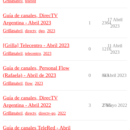
Grillas
abril
,
telered
Guía de canales, DirecTV
17 Abril
Argentina - Abril 2023
1
2364
2023
Grillas
abril
,
directv
,
dgo
,
2023
[Grilla] Telecentro - Abril 2023
11 Abril
0
1216
2023
Grillas
abril
,
telecentro
,
2023
Guía de canales, Personal Flow
(Rafaela) - Abril de 2023
0
843
6 Abril 2023
Grillas
abril
,
flow
,
2023
Guía de canales, DirecTV
Argentina - Abril 2022
3
2765
2 Mayo 2022
Grillas
abril
,
directv
,
directv-go
,
2022
Guía de canales TeleRed - Abril