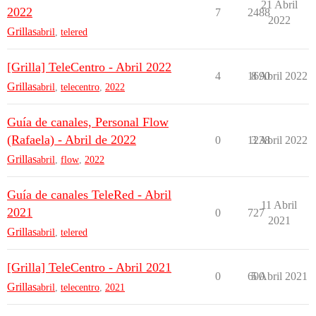
21 Abril
2022
7
2488
2022
Grillas
abril
,
telered
[Grilla] TeleCentro - Abril 2022
4
1690
8 Abril 2022
Grillas
abril
,
telecentro
,
2022
Guía de canales, Personal Flow
(Rafaela) - Abril de 2022
0
1238
3 Abril 2022
Grillas
abril
,
flow
,
2022
Guía de canales TeleRed - Abril
11 Abril
2021
0
727
2021
Grillas
abril
,
telered
[Grilla] TeleCentro - Abril 2021
0
600
5 Abril 2021
Grillas
abril
,
telecentro
,
2021