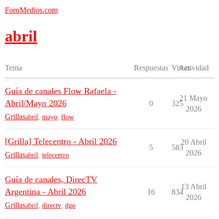
ForoMedios.com
abril
Tema
Respuestas
Vistas
Actividad
Guía de canales Flow Rafaela -
21 Mayo
Abril/Mayo 2026
0
325
2026
Grillas
abril
,
mayo
,
flow
[Grilla] Telecentro - Abril 2026
20 Abril
5
583
2026
Grillas
abril
,
telecentro
Guía de canales, DirecTV
13 Abril
Argentina - Abril 2026
16
834
2026
Grillas
abril
,
directv
,
dgo