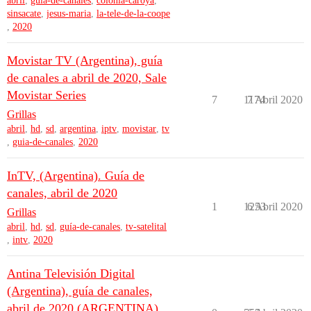
abril
,
guia-de-canales
,
colonia-caroya
,
sinsacate
,
jesus-maria
,
la-tele-de-la-coope
,
2020
Movistar TV (Argentina), guía
de canales a abril de 2020, Sale
Movistar Series
7
1174
7 Abril 2020
Grillas
abril
,
hd
,
sd
,
argentina
,
iptv
,
movistar
,
tv
,
guia-de-canales
,
2020
InTV, (Argentina). Guía de
canales, abril de 2020
1
1253
6 Abril 2020
Grillas
abril
,
hd
,
sd
,
guía-de-canales
,
tv-satelital
,
intv
,
2020
Antina Televisión Digital
(Argentina), guía de canales,
abril de 2020 (ARGENTINA)