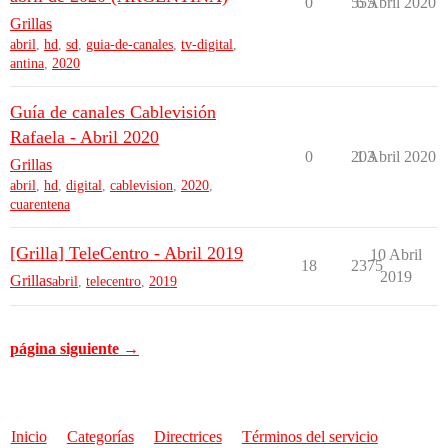
0
555
6 Abril 2020
Grillas
abril
,
hd
,
sd
,
guia-de-canales
,
tv-digital
,
antina
,
2020
Guía de canales Cablevisión
Rafaela - Abril 2020
0
203
1 Abril 2020
Grillas
abril
,
hd
,
digital
,
cablevision
,
2020
,
cuarentena
[Grilla] TeleCentro - Abril 2019
10 Abril
18
2375
2019
Grillas
abril
,
telecentro
,
2019
página siguiente →
Inicio
Categorías
Directrices
Términos del servicio