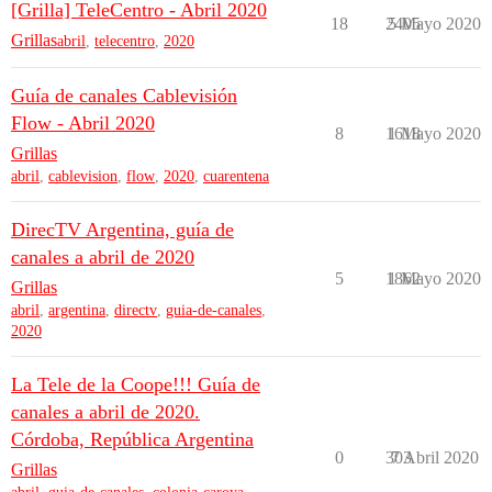
[Grilla] TeleCentro - Abril 2020
18
2405
5 Mayo 2020
Grillas
abril
,
telecentro
,
2020
Guía de canales Cablevisión
Flow - Abril 2020
8
1618
1 Mayo 2020
Grillas
abril
,
cablevision
,
flow
,
2020
,
cuarentena
DirecTV Argentina, guía de
canales a abril de 2020
5
1862
1 Mayo 2020
Grillas
abril
,
argentina
,
directv
,
guia-de-canales
,
2020
La Tele de la Coope!!! Guía de
canales a abril de 2020.
Córdoba, República Argentina
0
303
7 Abril 2020
Grillas