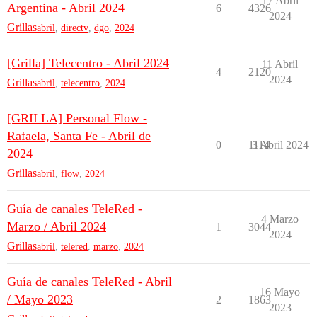
17 Abril
Argentina - Abril 2024
6
4326
2024
Grillas
abril
,
directv
,
dgo
,
2024
[Grilla] Telecentro - Abril 2024
11 Abril
4
2120
2024
Grillas
abril
,
telecentro
,
2024
[GRILLA] Personal Flow -
Rafaela, Santa Fe - Abril de
0
1114
3 Abril 2024
2024
Grillas
abril
,
flow
,
2024
Guía de canales TeleRed -
4 Marzo
Marzo / Abril 2024
1
3044
2024
Grillas
abril
,
telered
,
marzo
,
2024
Guía de canales TeleRed - Abril
16 Mayo
/ Mayo 2023
2
1863
2023