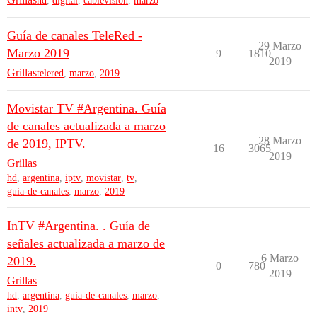
hd
,
digital
,
cablevision
,
marzo
Guía de canales TeleRed -
29 Marzo
Marzo 2019
9
1810
2019
Grillas
telered
,
marzo
,
2019
Movistar TV #Argentina. Guía
de canales actualizada a marzo
28 Marzo
de 2019, IPTV.
16
3065
2019
Grillas
hd
,
argentina
,
iptv
,
movistar
,
tv
,
guia-de-canales
,
marzo
,
2019
InTV #Argentina. . Guía de
señales actualizada a marzo de
6 Marzo
2019.
0
780
2019
Grillas
hd
,
argentina
,
guia-de-canales
,
marzo
,
intv
,
2019