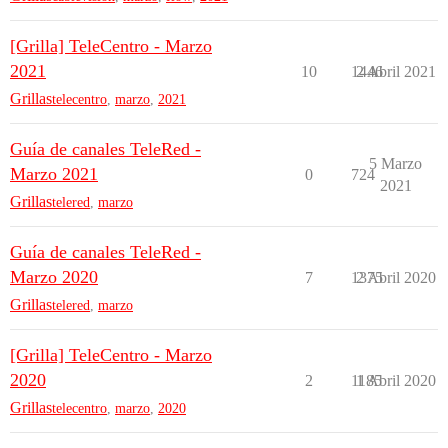
[Grilla] TeleCentro - Marzo
2021
10
1446
2 Abril 2021
Grillas
telecentro
,
marzo
,
2021
Guía de canales TeleRed -
5 Marzo
Marzo 2021
0
724
2021
Grillas
telered
,
marzo
Guía de canales TeleRed -
Marzo 2020
7
1375
2 Abril 2020
Grillas
telered
,
marzo
[Grilla] TeleCentro - Marzo
2020
2
1185
1 Abril 2020
Grillas
telecentro
,
marzo
,
2020