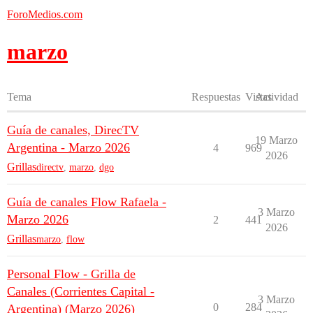
ForoMedios.com
marzo
Tema
Respuestas
Vistas
Actividad
Guía de canales, DirecTV
19 Marzo
Argentina - Marzo 2026
4
969
2026
Grillas
directv
,
marzo
,
dgo
Guía de canales Flow Rafaela -
3 Marzo
Marzo 2026
2
441
2026
Grillas
marzo
,
flow
Personal Flow - Grilla de
Canales (Corrientes Capital -
3 Marzo
0
284
Argentina) (Marzo 2026)