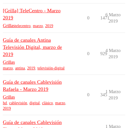
[Grilla] TeleCentro - Marzo
6 Marzo
2019
0
1471
2019
Grillas
telecentro
,
marzo
,
2019
Guía de canales Antina
Televisión Digital, marzo de
4 Marzo
0
929
2019
2019
Grillas
marzo
,
antina
,
2019
,
televisión-digital
Guía de canales Cablevisión
Rafaela - Marzo 2019
1 Marzo
0
345
Grillas
2019
hd
,
cablevisión
,
digital
,
clásico
,
marzo
,
2019
Guía de canales Cablevisión
1 Marzo