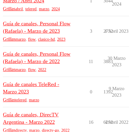
Marzo / Abril 2024
1
3044
2024
Grillas
abril
,
telered
,
marzo
,
2024
Guía de canales, Personal Flow
(Rafaela) - Marzo de 2023
3
2752
6 Abril 2023
Grillas
marzo
,
flow
,
clasico-hd
,
2023
Guía de canales, Personal Flow
30 Marzo
(Rafaela) - Marzo de 2022
11
3883
2023
Grillas
marzo
,
flow
,
2022
Guía de canales TeleRed -
9 Marzo
Marzo 2023
0
1392
2023
Grillas
telered
,
marzo
Guía de canales, DirecTV
Argentina - Marzo 2022
16
6291
4 Abril 2022
Grillas
directv
,
marzo
,
directv-go
,
2022