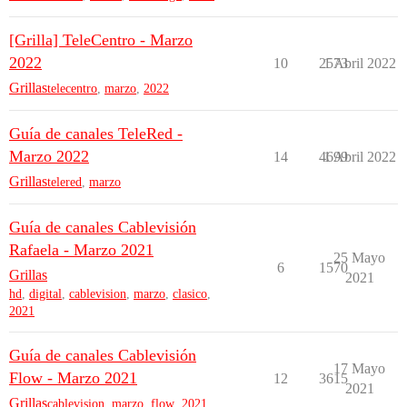
[Grilla] TeleCentro - Marzo
2022
10
2573
1 Abril 2022
Grillas
telecentro
,
marzo
,
2022
Guía de canales TeleRed -
Marzo 2022
14
4699
1 Abril 2022
Grillas
telered
,
marzo
Guía de canales Cablevisión
Rafaela - Marzo 2021
25 Mayo
6
1570
Grillas
2021
hd
,
digital
,
cablevision
,
marzo
,
clasico
,
2021
Guía de canales Cablevisión
17 Mayo
Flow - Marzo 2021
12
3615
2021
Grillas
cablevision
,
marzo
,
flow
,
2021