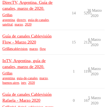
DirecTV, Argentina. Guía de
canales, marzo de 2020.
30 Marzo
14
5295
Grillas
2020
argentina
,
directv
,
guía-de-canales
,
satelital
,
marzo
,
2020
Guía de canales Cablevisión
6 Marzo
Flow - Marzo 2020
15
2129
2020
Grillas
cablevision
,
marzo
,
flow
InTV, Argentina, guía de
canales, marzo de 2020.
6 Marzo
1
1199
Grillas
2020
argentina
,
guia-de-canales
,
marzo
,
buenos-aires
,
intv
,
2020
Guía de canales Cablevisión
5 Marzo
Rafaela - Marzo 2020
0
167
2020
Grillas