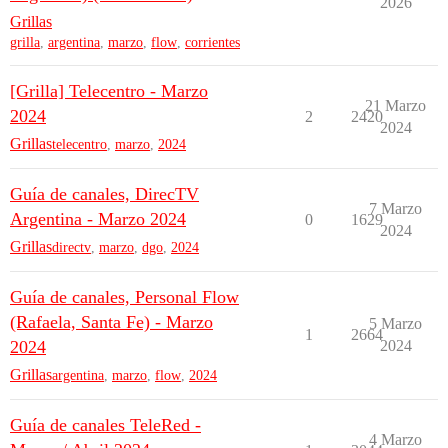
2026
Grillas
grilla
,
argentina
,
marzo
,
flow
,
corrientes
[Grilla] Telecentro - Marzo
21 Marzo
2024
2
2420
2024
Grillas
telecentro
,
marzo
,
2024
Guía de canales, DirecTV
7 Marzo
Argentina - Marzo 2024
0
1629
2024
Grillas
directv
,
marzo
,
dgo
,
2024
Guía de canales, Personal Flow
(Rafaela, Santa Fe) - Marzo
5 Marzo
1
2664
2024
2024
Grillas
argentina
,
marzo
,
flow
,
2024
Guía de canales TeleRed -
4 Marzo