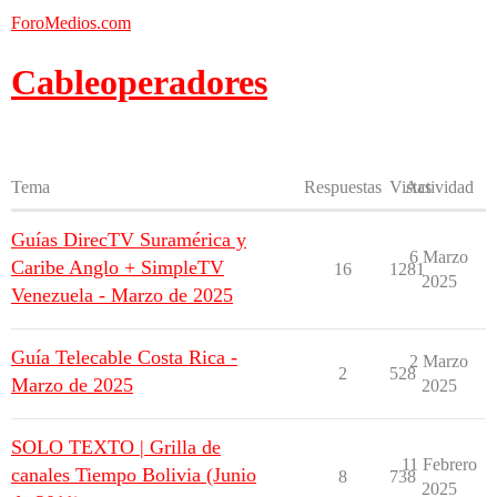
ForoMedios.com
Cableoperadores
Tema
Respuestas
Vistas
Actividad
Guías DirecTV Suramérica y
6 Marzo
Caribe Anglo + SimpleTV
16
1281
2025
Venezuela - Marzo de 2025
Guía Telecable Costa Rica -
2 Marzo
2
528
Marzo de 2025
2025
SOLO TEXTO | Grilla de
11 Febrero
canales Tiempo Bolivia (Junio
8
738
2025