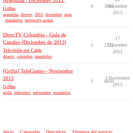
Argentina | Diciembre 2013.
4
3064
Diciembre
Grillas
2013
argentina
,
directv
,
2013
,
diciembre
,
guía
,
mundofox
,
moviecity-action
DirecTV Colombia - Guía de
17
Canales (Diciembre de 2013)
3
2732
Diciembre
Televisión por Cable
2013
directv
,
colombia
,
mundofox
[Grilla] TeleCentro - Noviembre
2013
3 Noviembre
5
6650
2013
Grillas
grilla
,
telecentro
,
noviembre
,
mundofox
Inicio
Categorías
Directrices
Términos del servicio