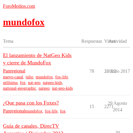
ForoMedios.com
mundofox
Tema
Respuestas
Vistas
Actividad
El lanzamiento de NatGeo Kids
y cierre de MundoFox
Panregional
78
21022
11 Julio 2017
nuevo-canal
,
julio
,
mundofox
,
fox-life
,
utilísima
,
fox
,
nat-geo
,
natgeo-kids
,
national-geographic
,
natgeo
,
nat-geo-kids
¿Que pasa con los Foxes?
29 Agosto
15
2271
2014
Panregional
mundofox
,
fox-life
,
fox
Guía de canales, DirecTV
20